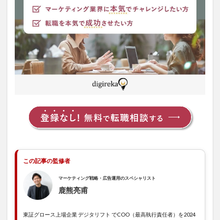
エ
ム・
ジェ
イ
3
アク
セン
チュ
ア株
式会
社
4
株式
会社
サイ
バ
この記事の監修者
ー・
コミ
マーケティング戦略・広告運用のスペシャリスト
ュニ
ケー
鹿熊亮甫
ショ
ンズ
東証グロース上場企業 デジタリフト でCOO（最高執行責任者）を2024