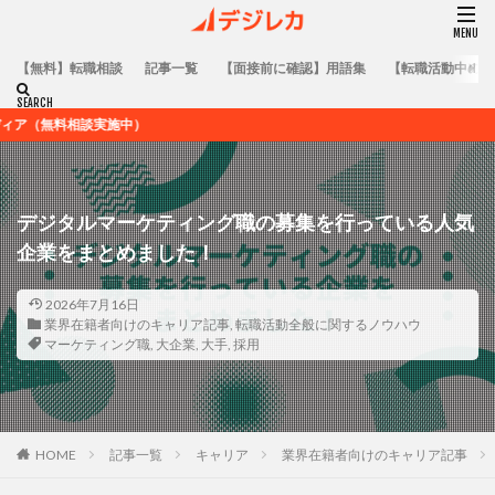
【無料】転職相談
記事一覧
【面接前に確認】用語集
【転職活動中の方
）
デジタルマーケティング職の募集を行っている人気
企業をまとめました！
2026年7月16日
業界在籍者向けのキャリア記事
,
転職活動全般に関するノウハウ
マーケティング職
,
大企業
,
大手
,
採用
HOME
記事一覧
キャリア
業界在籍者向けのキャリア記事