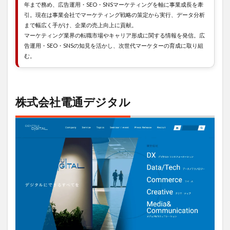
5
年まで務め、広告運用・SEO・SNSマーケティングを軸に事業成長を牽
株式
引。現在は事業会社でマーケティング戦略の策定から実行、データ分析
会社
まで幅広く手がけ、企業の売上向上に貢献。
ベク
マーケティング業界の転職市場やキャリア形成に関する情報を発信。広
トル
告運用・SEO・SNSの知見を活かし、次世代マーケターの育成に取り組
む。
6
株式
会社
キュ
ービ
株式会社電通デジタル
ック
7
まと
め