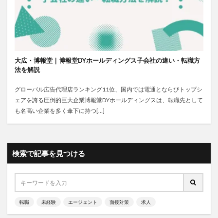
大広・博報堂｜博報堂DYホールディングス子会社の違い・転職方
法を解説
グローバル広告代理店ランキング11位、国内では電通とならびトップシ
ェアを誇る圧倒的巨大企業博報堂DYホールディングスは、転職先として
も名高い企業を多く傘下に持つ[…]
検索で記事を見つける
転職
未経験
エージェント
面接対策
求人