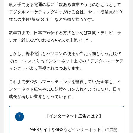
エー
最大手である電通の様に「数ある事業のうちのひとつとして
ジェ
ント
デジタルマーケティングを手がける会社」や、「従業員が10
数名の少数精鋭の会社」など特徴が様々です。
4
メン
バー
数年前まで、日本で宣伝する方法といえば新聞・テレビ・ラ
ズ
ジオ・雑誌などいわゆる4マスが主流でした。
5
アイ
しかし、携帯電話とパソコンの使用が当たり前となった現代
レッ
では、4マスよりもインターネット上での「デジタルマーケテ
プ
ィング」がより重視されつつあります。
6
オプ
これまでデジタルマーケティングを軽視していた企業も、イ
ト
ンターネット広告やSEO対策へ力を入れるようになり、日々
7
成長が著しい業界となっています。
セプ
テー
ニ
【インターネット広告とは？】
8
GMONIKKO
WEBサイトやSNSなどインターネット上に展開