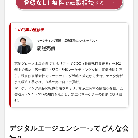
自社
の問
題を
明確
にし
この記事の監修者
てお
く
マーケティング戦略・広告運用のスペシャリスト
2.2
鹿熊亮甫
実績
や受
東証グロース上場企業 デジタリフト でCOO（最高執行責任者）を2024
賞歴
で特
年まで務め、広告運用・SEO・SNSマーケティングを軸に事業成長を牽
徴を
引。現在は事業会社でマーケティング戦略の策定から実行、データ分析
チェ
まで幅広く手がけ、企業の売上向上に貢献。
ック
マーケティング業界の転職市場やキャリア形成に関する情報を発信。広
告運用・SEO・SNSの知見を活かし、次世代マーケターの育成に取り組
2.3
む。
数社
比較
する
3
デジタルエージェンシーってどんな会
大手
デジ