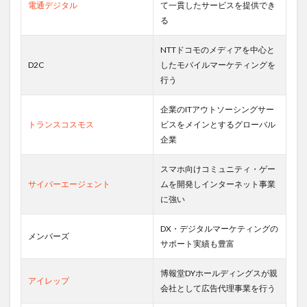
電通デジタル
て一貫したサービスを提供でき
る
NTTドコモのメディアを中心と
D2C
したモバイルマーケティングを
行う
企業のITアウトソーシングサー
トランスコスモス
ビスをメインとするグローバル
企業
スマホ向けコミュニティ・ゲー
サイバーエージェント
ムを開発しインターネット事業
に強い
DX・デジタルマーケティングの
メンバーズ
サポート実績も豊富
博報堂DYホールディングスが親
アイレップ
会社として広告代理事業を行う