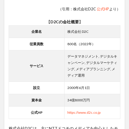
（引用：株式会社D2C
公式HP
より）
【
D2Cの会社概要
】
企業名
株式会社 D2C
従業員数
800名（2022年）
データマネジメント, デジタルキ
ャンペーン, デジタルマーケティ
サービス
ング, メディアプランニング, メ
ディア運用
設立
2000年6月1日
資本金
34億8000万円
公式HP
https://www.d2c.co.jp
株式会社D2Cは、主にNTTドコモのメディアを中心としたモ