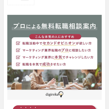
1
デジ
タル
エー
ジェ
ンシ
ーっ
てど
んな
会
社？
2
デジ
タル
エー
ジェ
ンシ
ーを
選ぶ
ポイ
ント
3つ
2.1