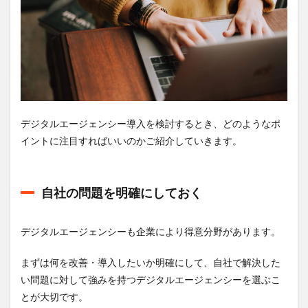
エー
ジェ
ンシ
ーに
転職
する
に
は？
11.1
デジタルエージェンシー導入を検討するとき、どのようなポ
職種は
イントに注目すればいいのかご紹介していきます。
3種類
11.2
求めら
れるス
自社の問題を明確にしておく
キル
11.3
デジタルエージェンシーも企業により得意分野があります。
転職を
成功さ
まずは何を改善・導入したいか明確にして、自社で解決した
せる方
法
い問題に対して強みを持つデジタルエージェンシーを選ぶこ
12
とが大切です。