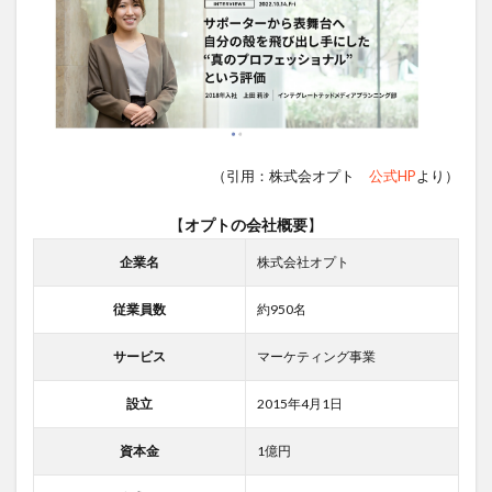
（引用：株式会オプト
公式HP
より）
【
オプトの会社概要
】
企業名
株式会社オプト
従業員数
約950名
サービス
マーケティング事業
設立
2015年4月1日
資本金
1億円