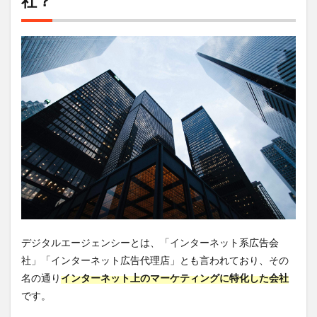
社？
タル
エー
ジェ
ンシ
ー
10
選
3.1
電通
デジ
タル
3.2
D2C
3.3
トラ
ンス
デジタルエージェンシーとは、「インターネット系広告会
コス
モス
社」「インターネット広告代理店」とも言われており、その
名の通り
インターネット上のマーケティングに特化した会社
3.4
サイ
です。
バー