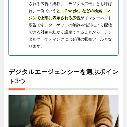
9
される広告の総称。
「デジタル広告」とも呼ば
デジ
れ、一例でいうと
「Google」などの検索エン
タル
ジンで上部に表示される広告
がインターネット
エー
ジェ
広告です。
ターゲットの年齢や性別により配信
ンシ
できる対象を細かく設定できることから、デジ
ーの
将来
タルマーケティングには必須の収益ツールとな
性
ります。
は？
10
デジ
タル
デジタルエージェンシーを選ぶポイン
エー
ジェ
ト3つ
ンシ
ーの
年収
は高
い？
11
デジ
タル