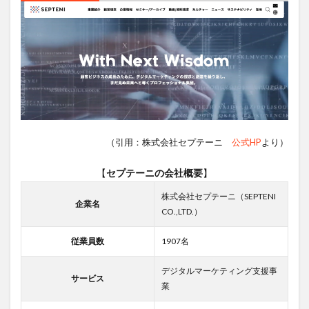
（引用：株式会社セプテーニ
公式HP
より）
【
セプテーニの会社概要
】
株式会社セプテーニ（SEPTENI
企業名
CO.,LTD.）
従業員数
1907名
デジタルマーケティング支援事
サービス
業