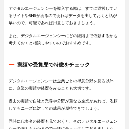
デジ
タル
デジタルエージェンシーを導入する際は、すでに運営してい
エー
るサイトやSNSがあるのであればデータを出しておくと話が
ジェ
ンシ
早いので、可能であれば用意しておきましょう。
ーへ
の転
また、デジタルエージェンシーにどの段階まで依頼するかも
職は
デジ
考えておくと相談しやすいのでおすすめです。
レカ
がお
すす
め
実績や受賞歴で特徴をチェック
13
まと
デジタルエージェンシーは企業ごとの得意分野を見る以外
め
に、企業の実績や経歴をみることも大切です。
過去の実績で自社と業界や分野が重なる企業があれば、依頼
してもニーズに対しての成果が期待できでしょう。
同時に代表者の経歴も見ておくと、そのデジタルエージェン
シーの強みもわかるので一緒にチェックしておきましょう。