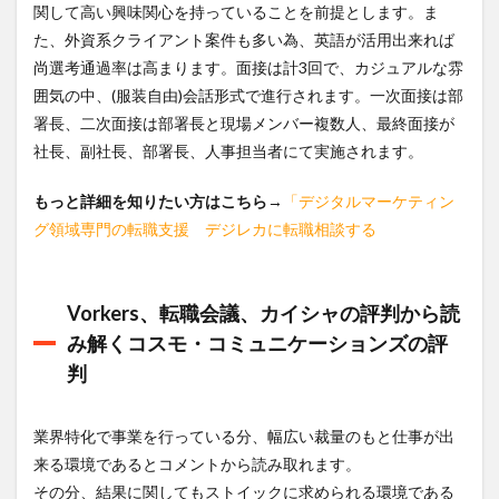
関して高い興味関心を持っていることを前提とします。ま
た、外資系クライアント案件も多い為、英語が活用出来れば
尚選考通過率は高まります。面接は計3回で、カジュアルな雰
囲気の中、(服装自由)会話形式で進行されます。一次面接は部
署長、二次面接は部署長と現場メンバー複数人、最終面接が
社長、副社長、部署長、人事担当者にて実施されます。
もっと詳細を知りたい方はこちら
→
「デジタルマーケティン
グ領域専門の転職支援 デジレカに転職相談する
Vorkers、転職会議、カイシャの評判から読
み解くコスモ・コミュニケーションズの評
判
業界特化で事業を行っている分、幅広い裁量のもと仕事が出
来る環境であるとコメントから読み取れます。
その分、結果に関してもストイックに求められる環境である