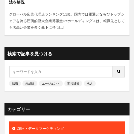
法を解説
グローバル広告代理店ランキング11位、国内では電通とならびトップシ
ェアを誇る圧倒的巨大企業博報堂DYホールディングスは、転職先として
も名高い企業を多く傘下に持つ[…]
検索で記事を見つける
転職
未経験
エージェント
面接対策
求人
カテゴリー
CRM・データマーケティング