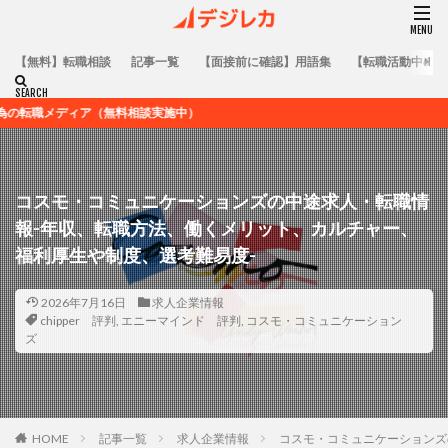
【無料】転職相談
記事一覧
【面接前に確認】用語集
【転職活動中の方
（無料相談実施中）
コスモ・コミュニケーションズの中途求人・転職情
報-年収、転職方法、働くメリット、カルチャー、
福利厚生や制度、選考難易度-
2026年7月16日
求人企業情報
chipper 評判
,
エニーマインド 評判
,
コスモ・コミュニケーション
ズ
HOME
記事一覧
求人企業情報
コスモ・コミュニケーションズ