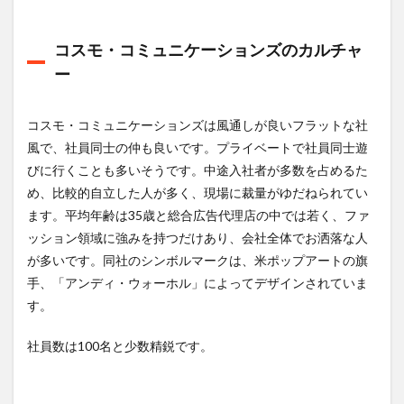
4
コス
コスモ・コミュニケーションズのカルチャ
モ・
コミ
ー
ュニ
ケー
ショ
コスモ・コミュニケーションズは風通しが良いフラットな社
ンズ
風で、社員同士の仲も良いです。プライベートで社員同士遊
の所
在
びに行くことも多いそうです。中途入社者が多数を占めるた
地・
め、比較的自立した人が多く、現場に裁量がゆだねられてい
オフ
ます。平均年齢は35歳と総合広告代理店の中では若く、ファ
ィス
ッション領域に強みを持つだけあり、会社全体でお洒落な人
5
が多いです。同社のシンボルマークは、米ポップアートの旗
コス
モ・
手、「アンディ・ウォーホル」によってデザインされていま
コミ
す。
ュニ
ケー
社員数は100名と少数精鋭です。
ショ
ンズ
で働
くメ