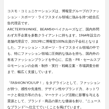
ライ
フス
コスモ・コミュニケーションズは、博報堂グループのファッ
タイ
ル領
ション・スポーツ・ライフスタイル領域に強みを持つ総合広
域特
告代理店です。
化～
博報
ARCTERYXやNIKE、BEAMSやベイクルーズなど、国内外問
堂グ
わず大手企業を多数クライアントに持ちます。1964年設立の
ルー
老舗代理店で、2013年に博報堂100%出資の子会社となりま
プの
総合
した。ファッション・スポーツ・ライフスタイル領域の中で
広告
も、特にファッション領域に圧倒的な強みを持ち、国内外の
代理
店～
有名ファッションブランドを中心に、広告・PR・セールスプ
ロモーションの企画・制作・実行・戦略立案・市場調査分析
2
まで、幅広く支援しています。
コス
モ・
コミ
「FASHION YOU UP！」をタグラインとして、ファッション
ュニ
が持つ、感性や先進性、デザイン性やブランド力、ネットワ
ケー
ショ
ークと発信力等の力を、マーケティング活動に影響を与える
ンズ
震源として、ブランド・商品の新たな価値を創り、“ニュース
の強
なブランド”へ仕立てていくことを掲げています。
み