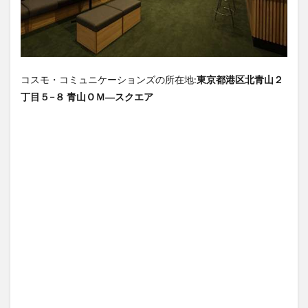
めに
は？
8
Vorkers、
転職会
議、カイ
コスモ・コミュニケーションズの所在地:
東京都港区北青山２
シャの評
丁目５−８ 青山ＯＭ―スクエア
判から読
み解くコ
スモ・コ
ミュニケ
ーション
ズの評判
9
コス
モ・
コミ
ュニ
ケー
ショ
ンズ
の福
利厚