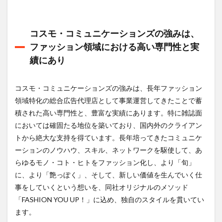
は、
ファ
ッシ
ョン
コスモ・コミュニケーションズの強みは、
領域
ファッション領域における高い専門性と実
にお
ける
績にあり
高い
専門
性と
コスモ・コミュニケーションズの強みは、長年ファッション
実績
領域特化の総合広告代理店として事業運営してきたことで蓄
にあ
り
積された高い専門性と、豊富な実績にあります。特に雑誌面
においては確固たる地位を築いており、国内外のクライアン
3
トから絶大な支持を得ています。長年培ってきたコミュニケ
コス
モ・
ーションのノウハウ、スキル、ネットワークを駆使して、あ
コミ
らゆるモノ・コト・ヒトをファッション化し、より「旬」
ュニ
ケー
に、より「艶っぽく」、そして、新しい価値を生んでいく仕
ショ
事をしていくという想いを、同社オリジナルのメソッド
ンズ
「FASHION YOU UP！」に込め、独自のスタイルを貫いてい
のカ
ルチ
ます。
ャー