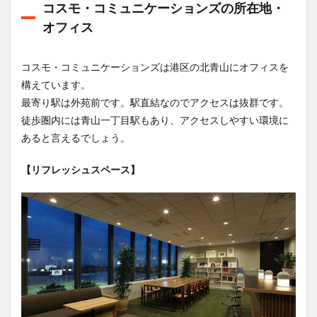
リッ
コスモ・コミュニケーションズの所在地・
ト
オフィス
6
コス
コスモ・コミュニケーションズは港区の北青山にオフィスを
モ・
コミ
構えています。
ュニ
最寄り駅は外苑前です。駅直結なのでアクセスは抜群です。
ケー
ショ
徒歩圏内には青山一丁目駅もあり、アクセスしやすい環境に
ンズ
あると言えるでしょう。
の年
収
【リフレッシュスペース】
7
コス
モ・
コミ
ュニ
ケー
ショ
ンズ
に転
職す
るた