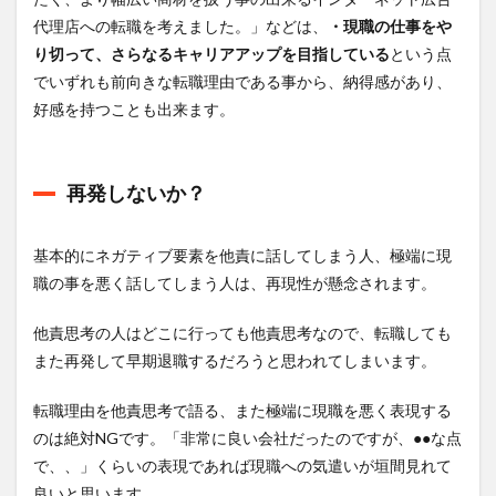
仕事に
代理店への転職を考えました。」などは、
・現職の仕事をや
やりが
いを感
り切って、さらなるキャリアアップを目指している
という点
じない
でいずれも前向きな転職理由である事から、納得感があり、
1.3.7
好感を持つことも出来ます。
企業カ
ルチャ
ーが合
わない
再発しないか？
1.3.8
今後の
基本的にネガティブ要素を他責に話してしまう人、極端に現
キャリ
職の事を悪く話してしまう人は、再現性が懸念されます。
アに不
安を抱
いた
他責思考の人はどこに行っても他責思考なので、転職しても
1.3.9
また再発して早期退職するだろうと思われてしまいます。
挑戦し
たい仕
転職理由を他責思考で語る、また極端に現職を悪く表現する
事が出
のは絶対NGです。「非常に良い会社だったのですが、●●な点
来た
で、、」くらいの表現であれば現職への気遣いが垣間見れて
2
良いと思います。