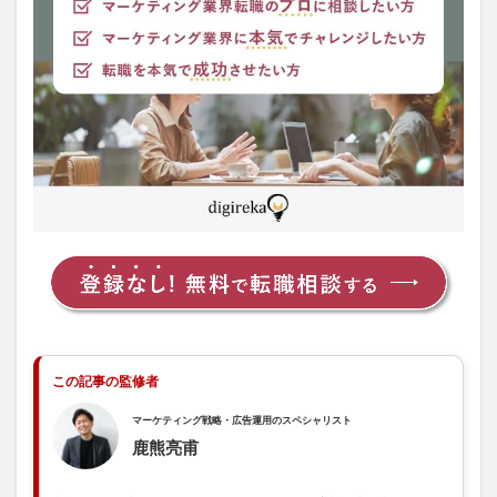
転職
理由
から
何を
知ろ
うと
して
いる
の
か？
1.1.1
納得感
のある
転職理
由か
1.1.2
好感を
この記事の監修者
持つこ
とが出
マーケティング戦略・広告運用のスペシャリスト
来るか
鹿熊亮甫
1.1.3
再発し