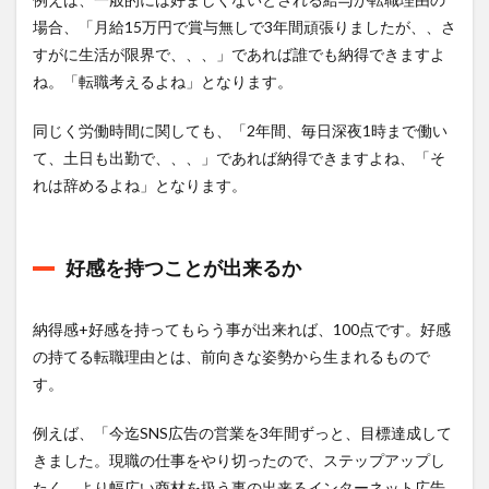
会社の
場合、「月給15万円で賞与無しで3年間頑張りましたが、、さ
制度に
すがに生活が限界で、、、」であれば誰でも納得できますよ
不満が
ある
ね。「転職考えるよね」となります。
1.3.3
同じく労働時間に関しても、「2年間、毎日深夜1時まで働い
残業時
間が多
て、土日も出勤で、、、」であれば納得できますよね、「そ
すぎる
れは辞めるよね」となります。
1.3.4
人間関
係に悩
好感を持つことが出来るか
んでい
る
1.3.5
納得感+好感を持ってもらう事が出来れば、100点です。好感
上司や
の持てる転職理由とは、前向きな姿勢から生まれるもので
先輩に
す。
尊敬で
きる人
がいな
例えば、「今迄SNS広告の営業を3年間ずっと、目標達成して
い
きました。現職の仕事をやり切ったので、ステップアップし
1.3.6
たく、より幅広い商材を扱う事の出来るインターネット広告