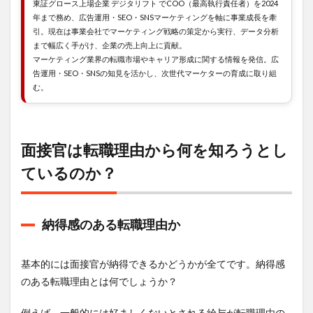
ない
東証グロース上場企業 デジタリフト でCOO（最高執行責任者）を2024
か？
年まで務め、広告運用・SEO・SNSマーケティングを軸に事業成長を牽
引。現在は事業会社でマーケティング戦略の策定から実行、データ分析
1.1.4
まで幅広く手がけ、企業の売上向上に貢献。
本音
マーケティング業界の転職市場やキャリア形成に関する情報を発信。広
か？
告運用・SEO・SNSの知見を活かし、次世代マーケターの育成に取り組
1.2
む。
よく
ある
転職
理由
面接官は転職理由から何を知ろうとし
1.3
ているのか？
それ
ぞれ
解説
して
納得感のある転職理由か
いき
ます
1.3.1
基本的には面接官が納得できるかどうかが全てです。納得感
給与不
のある転職理由とは何でしょうか？
満
1.3.2
例えば、一般的には好ましくないとされる給与が転職理由の