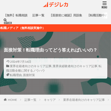
【無料】転職相談
記事一覧
【面接前に確認】用語集
【転職活動中の方
無料相談実施中）
面接対策！転職理由ってどう答えればいいの？
2026年7月16日
業界在籍者向けのキャリア記事
,
業界未経験者向けのキャリア記事
,
転
職活動全般に関するノウハウ
転職理由
,
面接対策
HOME
記事一覧
キャリア
業界在籍者向けのキャリア記事