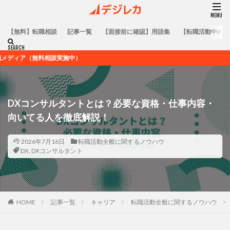
【無料】転職相談
記事一覧
【面接前に確認】用語集
【転職活動中の方
施中）
DXコンサルタントとは？必要な資格・仕事内容・
向いてる人を徹底解説！
2026年7月16日
転職活動全般に関するノウハウ
DX
,
DXコンサルタント
HOME
記事一覧
キャリア
転職活動全般に関するノウハウ