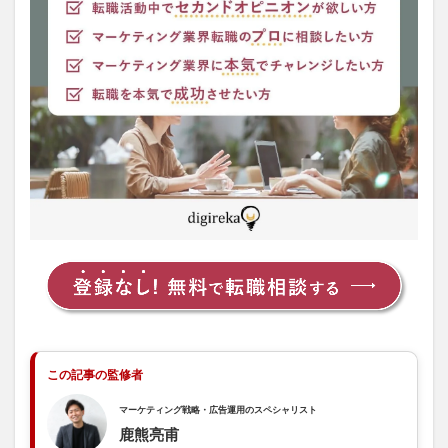
企業
のDX
推進
を行
うコ
ンサ
ルタ
ント
1.2
2018
年ご
ろか
ら職
業と
して
浸透
2
DX
コン
この記事の監修者
サル
タン
マーケティング戦略・広告運用のスペシャリスト
トの
仕事
鹿熊亮甫