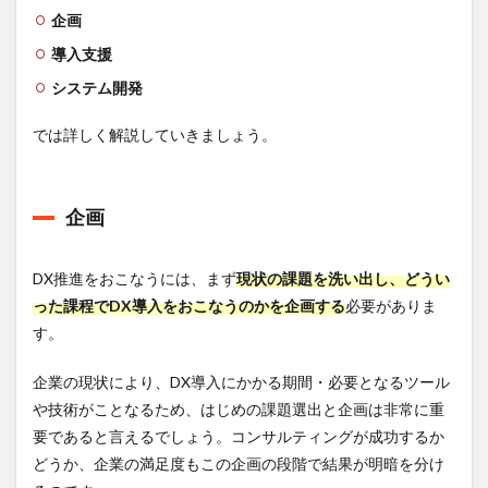
企画
ITにお
ける
導入支援
全般
的な
システム開発
知識
では詳しく解説していきましょう。
8.2
コン
サル
ティ
企画
ング
スキ
ル
DX推進をおこなうには、まず
現状の課題を洗い出し、どうい
9
った課程でDX導入をおこなうのかを企画する
必要がありま
DX
コン
す。
サル
を行
企業の現状により、DX導入にかかる期間・必要となるツール
う企
や技術がことなるため、はじめの課題選出と企画は非常に重
業一
覧
要であると言えるでしょう。コンサルティングが成功するか
どうか、企業の満足度もこの企画の段階で結果が明暗を分け
9.1
株式