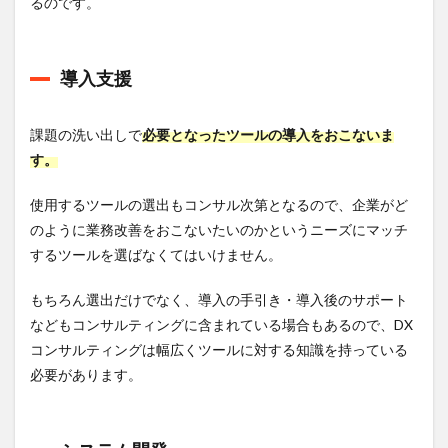
るのです。
会社
日立
コン
サル
導入支援
ティ
ング
課題の洗い出しで
必要となったツールの導入をおこないま
9.2
ユナ
す。
イテ
ッド
使用するツールの選出もコンサル次第となるので、企業がど
株式
のように業務改善をおこないたいのかというニーズにマッチ
会社
するツールを選ばなくてはいけません。
9.3
株式
もちろん選出だけでなく、導入の手引き・導入後のサポート
会社
DXコ
などもコンサルティングに含まれている場合もあるので、DX
ンサ
コンサルティングは幅広くツールに対する知識を持っている
ルテ
ィン
必要があります。
グ
10
DXコ