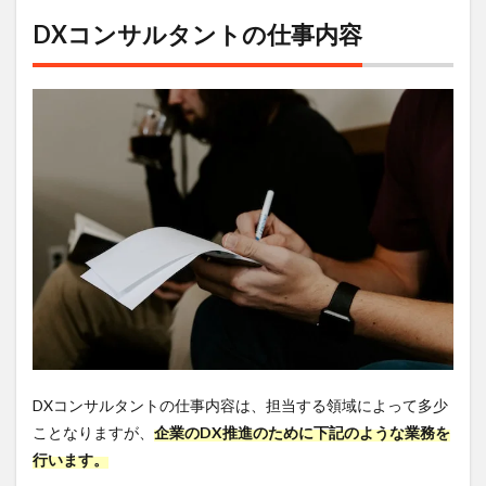
7
DXコンサルタントの仕事内容
DX
コン
サル
タン
トに
未経
験で
転職
でき
る？
8
DX
コン
サル
タン
トに
求め
られ
DXコンサルタントの仕事内容は、担当する領域によって多少
るス
ことなりますが、
企業のDX推進のために下記のような業務を
キル
は？
行います。
8.1