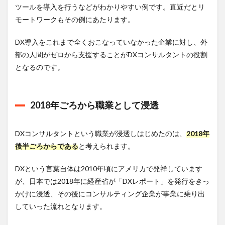
ルタ
ツールを導入を行うなどがわかりやすい例です。直近だとリ
ント
モートワークもその例にあたります。
との
違い
は？
DX導入をこれまで全くおこなっていなかった企業に対し、外
部の人間がゼロから支援することがDXコンサルタントの役割
5
DX
となるのです。
コン
サル
タン
トの
2018年ごろから職業として浸透
平均
年収
は？
DXコンサルタントという職業が浸透しはじめたのは、
2018年
6
後半ごろからである
と考えられます。
DX
コン
DXという言葉自体は2010年頃にアメリカで発祥しています
サル
が、日本では2018年に経産省が「DXレポート」を発行をきっ
タン
トの
かけに浸透、その後にコンサルティング企業が事業に乗り出
将来
していった流れとなります。
性
は？