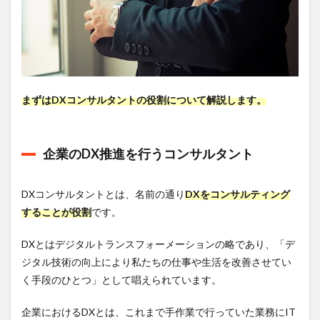
ルタ
ント
3.2
戦略
系コ
ンサ
ルタ
まずはDXコンサルタントの役割について解説します。
ント
3.3
専門
企業のDX推進を行うコンサルタント
系コ
ンサ
ルタ
DXコンサルタントとは、名前の通り
DXをコンサルティング
ント
することが役割
です。
4
DX
DXとはデジタルトランスフォーメーションの略であり、「デ
コン
ジタル技術の向上により私たちの仕事や生活を改善させてい
サル
タン
く手段のひとつ」として唱えられています。
トと
ITコ
企業におけるDXとは、これまで手作業で行っていた業務にIT
ンサ