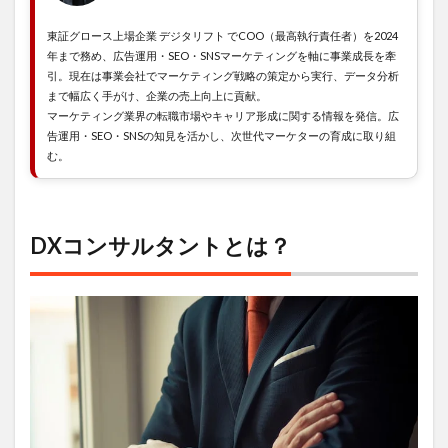
内容
2.1
東証グロース上場企業 デジタリフト でCOO（最高執行責任者）を2024
企画
年まで務め、広告運用・SEO・SNSマーケティングを軸に事業成長を牽
引。現在は事業会社でマーケティング戦略の策定から実行、データ分析
2.2
まで幅広く手がけ、企業の売上向上に貢献。
導入
マーケティング業界の転職市場やキャリア形成に関する情報を発信。広
支援
告運用・SEO・SNSの知見を活かし、次世代マーケターの育成に取り組
2.3
む。
シス
テム
開発
DXコンサルタントとは？
3
DX
コン
サル
タン
トの
領域
3.1
総合
系コ
ンサ