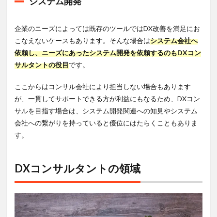
システム開発
ンサ
ルタ
ント
企業のニーズによっては既存のツールではDX改善を満足にお
への
こなえないケースもあります。そんな場合は
システム会社へ
転職
はデ
依頼し、ニーズにあったシステム開発を依頼するのもDXコン
ジレ
サルタントの役目
です。
カが
おす
す
ここからはコンサル会社により担当しない場合もあります
め！
が、一貫してサポートできる方が利益にもなるため、DXコン
サルを目指す場合は、システム開発関連への知見やシステム
会社への繋がりを持っていると優位にはたらくこともありま
す。
DXコンサルタントの領域