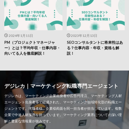
2024年1月11日
2023年12月13日
PM（プロジェクトマネージャ
SEOコンサルタントに将来性はあ
ー）とは？平均年収・仕事内容・
る？仕事内容・年収・資格も解
向いてる人を徹底解説！
説！
デジレカ｜マーケティング転職専門エージェント
デジレカは、マーケティング企業出身者や広告代理店、マーケティング人材
エージェント出身者等で組成された、マーケティング領域特化型の転職エー
ジェントです。求職者様、企業様両面を同一担当者が担当しています。複数
企業で中途人材採用を担っています。マーケティング業界についての深い理
解と豊富な情報量が強みです。