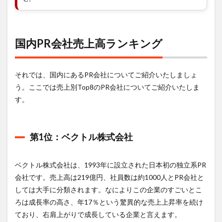
上高
ラン
キン
グ
国内PR会社売上高ランキング
1.1.1
第1位：
ベクト
ル株式
それでは、国内にあるPR会社についてご紹介いたしましょ
会社
う。ここでは売上別Top8のPR会社についてご紹介いたしま
1.1.2
す。
第2位：
株式会
社サニ
ーサイ
第1位：ベクトル株式会社
ドアッ
プ
ベクトル株式会社は、1993年に設立された日本初の独立系PR
1.1.3
第3位：
会社です。売上高は219億円、社員数は約1000人とPR会社と
株式会
しては大手に分類されます。なによりこの企業のすごいとこ
社電通
ろは成長率の高さ、年17％という驚異的な売上上昇率を続け
パブリ
ックリ
ており、右肩上がりで成長している企業と言えます。
レーシ