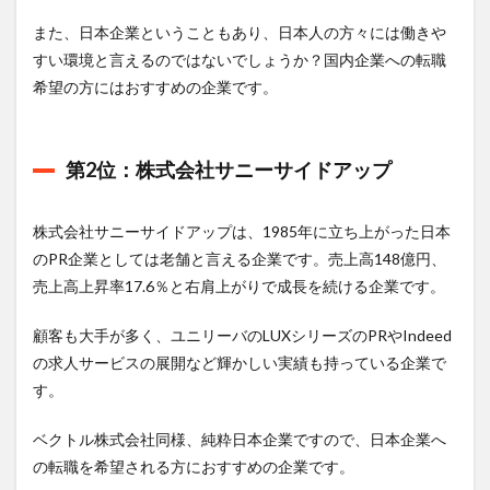
ョンズ
また、日本企業ということもあり、日本人の方々には働きや
1.1.4
すい環境と言えるのではないでしょうか？国内企業への転職
第4位：
希望の方にはおすすめの企業です。
株式会
社プラ
ップジ
ャパン
第2位：株式会社サニーサイドアップ
1.1.5
第5位：
共同ピ
株式会社サニーサイドアップは、1985年に立ち上がった日本
ーアー
のPR企業としては老舗と言える企業です。売上高148億円、
ル
売上高上昇率17.6％と右肩上がりで成長を続ける企業です。
1.1.6
第6位：
顧客も大手が多く、ユニリーバのLUXシリーズのPRやIndeed
オズマ
の求人サービスの展開など輝かしい実績も持っている企業で
ピーア
ール
す。
1.1.7
ベクトル株式会社同様、純粋日本企業ですので、日本企業へ
第7-8
位: ビ
の転職を希望される方におすすめの企業です。
ルコム