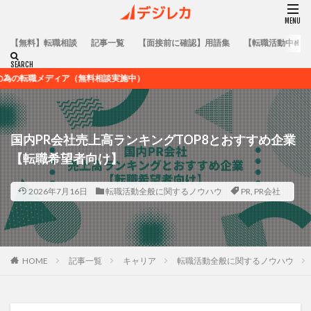
【無料】転職相談
記事一覧
【面接前に確認】用語集
【転職活動中の方
ア（無料相談実施中）
国内PR会社売上高ランキングTOP8とおすすめ企業
【転職希望者向け】
2026年7月16日
転職活動全般に関するノウハウ
PR
,
PR会社
HOME
記事一覧
キャリア
転職活動全般に関するノウハウ