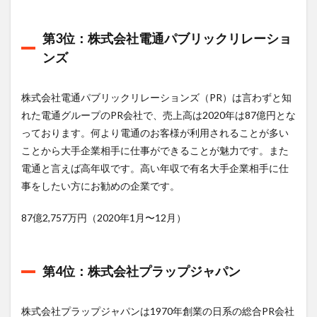
株式会
社
第3位：株式会社電通パブリックリレーショ
1.1.8
ンズ
第7-8
位： 株
式会社
インテ
株式会社電通パブリックリレーションズ（PR）は言わずと知
グレー
れた電通グループのPR会社で、売上高は2020年は87億円とな
ト
っております。何より電通のお客様が利用されることが多い
2
ことから大手企業相手に仕事ができることが魅力です。また
国内
電通と言えば高年収です。高い年収で有名大手企業相手に仕
PR
会社
事をしたい方にお勧めの企業です。
売上
高ラ
87億2,757万円（2020年1月〜12月）
ンキ
ング
まと
め
第4位：株式会社プラップジャパン
株式会社プラップジャパンは1970年創業の日系の総合PR会社