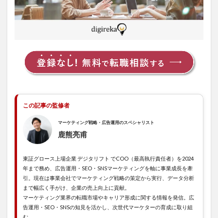
報」
1.0.3
お客様
にコス
トが発
生する
か否か
が最大
の違い
1.0.4
この記事の監修者
お客に
伝える
マーケティング戦略・広告運用のスペシャリスト
だけで
なくフ
鹿熊亮甫
ァンを
増やす
ことが
東証グロース上場企業 デジタリフト でCOO（最高執行責任者）を2024
目的
年まで務め、広告運用・SEO・SNSマーケティングを軸に事業成長を牽
引。現在は事業会社でマーケティング戦略の策定から実行、データ分析
1.1
まで幅広く手がけ、企業の売上向上に貢献。
国内
マーケティング業界の転職市場やキャリア形成に関する情報を発信。広
PR会
告運用・SEO・SNSの知見を活かし、次世代マーケターの育成に取り組
社売
む。