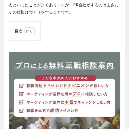
るといったことがよくありますが、PR会社がするのはまさに
その仕掛けづくりをすることです。
目次
1
PR
会社
とは
1.0.1
広告代
理店と
の違い
は？
1.0.2
広告代
理店は
「広
告」、
PR会社
は「広