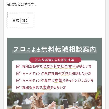
確になるはずです。
目次
1
Midworks
とは
2
Midworks
の評判・
口コミ
3
Midworks
の特徴
3.1
業界
最大
級の
案件
数