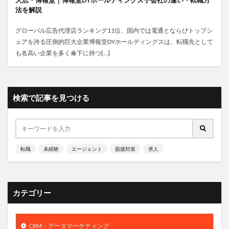
大広・博報堂｜博報堂DYホールディングス子会社の違い・転職方
法を解説
グローバル広告代理店ランキング11位、国内では電通とならびトップシ
ェアを誇る圧倒的巨大企業博報堂DYホールディングスは、転職先として
も名高い企業を多く傘下に持つ[…]
検索で記事を見つける
転職
未経験
エージェント
面接対策
求人
カテゴリー
CRM・データマーケティング