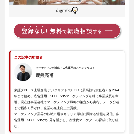
3.2
フリ
ーラ
ンス
でも
正社
員並
みの
保障
付き
この記事の監修者
3.3
低マ
マーケティング戦略・広告運用のスペシャリスト
ージ
鹿熊亮甫
ン＆
単価
公開
東証グロース上場企業 デジタリフト でCOO（最高執行責任者）を2024
でク
年まで務め、広告運用・SEO・SNSマーケティングを軸に事業成長を牽
リア
引。現在は事業会社でマーケティング戦略の策定から実行、データ分析
な契
まで幅広く手がけ、企業の売上向上に貢献。
約
マーケティング業界の転職市場やキャリア形成に関する情報を発信。広
告運用・SEO・SNSの知見を活かし、次世代マーケターの育成に取り組
3.4
む。
業界
を熟