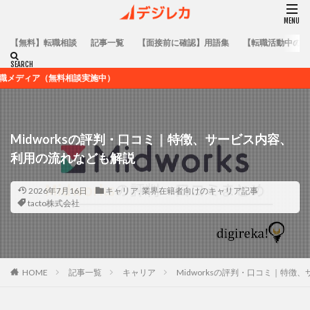
【無料】転職相談
記事一覧
【面接前に確認】用語集
【転職活動中の方
相談実施中）
Midworksの評判・口コミ｜特徴、サービス内容、
利用の流れなども解説
2026年7月16日
キャリア
,
業界在籍者向けのキャリア記事
tacto株式会社
HOME
記事一覧
キャリア
Midworksの評判・口コミ｜特