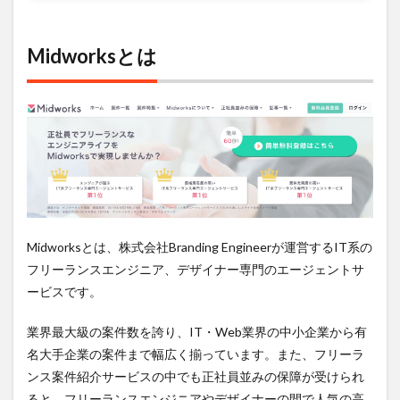
知し
たコ
ンサ
Midworksとは
ルタ
ント
によ
るサ
ポー
ト
4
Midworks
がおすす
めな人
は？
Midworksとは、株式会社Branding Engineerが運営するIT系の
5
フリーランスエンジニア、デザイナー専門のエージェントサ
Midworks
ービスです。
のサービ
ス利用の
流れ
業界最大級の案件数を誇り、IT・Web業界の中小企業から有
名大手企業の案件まで幅広く揃っています。また、フリーラ
6
まと
ンス案件紹介サービスの中でも正社員並みの保障が受けられ
め
ると、フリーランスエンジニアやデザイナーの間で人気の高