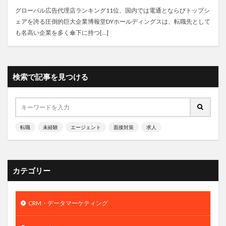
グローバル広告代理店ランキング11位、国内では電通とならびトップシ
ェアを誇る圧倒的巨大企業博報堂DYホールディングスは、転職先として
も名高い企業を多く傘下に持つ[…]
検索で記事を見つける
転職
未経験
エージェント
面接対策
求人
カテゴリー
CRM・データマーケティング