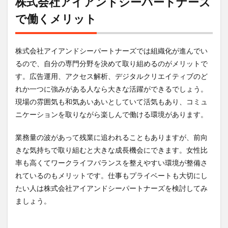
株式会社アイアンドシーパートナーズ
み解く株
式会社ア
で働くメリット
イアンド
シーパー
トナーズ
の評判
株式会社アイアンドシーパートナーズでは組織化が進んでい
るので、自分の専門分野を決めて取り組めるのがメリットで
7
す。広告運用、アクセス解析、デジタルクリエイティブのど
株式
会社
れか一つに強みがある人なら大きな活躍ができるでしょう。
アイ
現場の雰囲気も和気あいあいとしていて活気もあり、コミュ
アン
ドシ
ニケーションを取りながら楽しんで働ける環境があります。
ーパ
ート
業務量の波があって残業に追われることもありますが、前向
ナー
きな気持ちで取り組むと大きな成長機会にできます。女性比
ズの
福利
率も高くてワークライフバランスを整えやすい環境が整備さ
厚生
れているのもメリットです。仕事もプライベートも大切にし
や制
度
たい人は株式会社アイアンドシーパートナーズを検討してみ
は？
ましょう。
8
株式