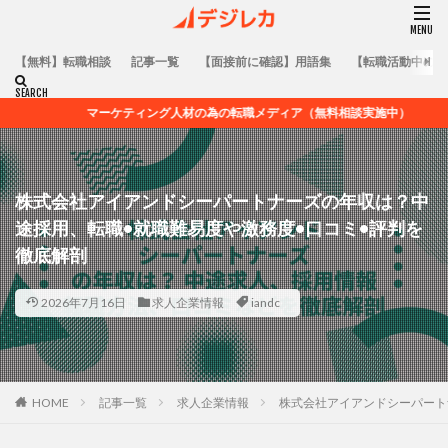
【無料】転職相談
記事一覧
【面接前に確認】用語集
【転職活動中の方
マーケティング人材の為の転職メディア（無料相談実施中）
株式会社アイアンドシーパートナーズの年収は？中
途採用、転職•就職難易度や激務度•口コミ•評判を
徹底解剖
2026年7月16日
求人企業情報
iandc
HOME
記事一覧
求人企業情報
株式会社アイアンドシーパート