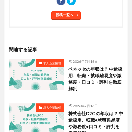
投稿一覧へ
関連する記事
2026年7月16日
求人企業情報
ベネッセの年収は？ 中途採
用、転職・就職難易度や激
務度・口コミ・評判を徹底
解剖
2026年7月16日
求人企業情報
株式会社D2C の年収は？ 中
途採用、転職•就職難易度
や激務度•口コミ・評判を