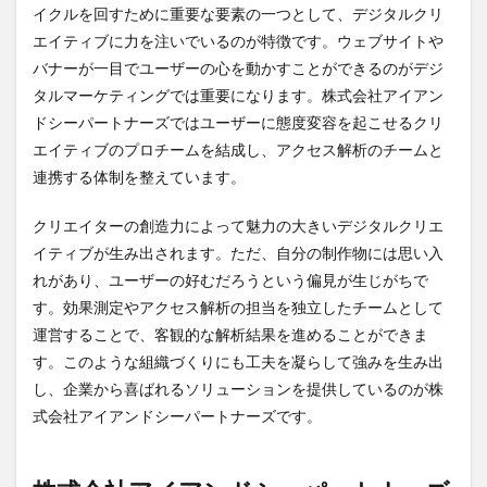
ズの
イクルを回すために重要な要素の一つとして、デジタルクリ
年収
エイティブに力を注いでいるのが特徴です。ウェブサイトや
5
バナーが一目でユーザーの心を動かすことができるのがデジ
株式
タルマーケティングでは重要になります。株式会社アイアン
会社
ドシーパートナーズではユーザーに態度変容を起こせるクリ
アイ
アン
エイティブのプロチームを結成し、アクセス解析のチームと
ドシ
連携する体制を整えています。
ーパ
ート
ナー
クリエイターの創造力によって魅力の大きいデジタルクリエ
ズに
イティブが生み出されます。ただ、自分の制作物には思い入
転職
れがあり、ユーザーの好むだろうという偏見が生じがちで
する
ため
す。効果測定やアクセス解析の担当を独立したチームとして
に
運営することで、客観的な解析結果を進めることができま
は？
す。このような組織づくりにも工夫を凝らして強みを生み出
6
し、企業から喜ばれるソリューションを提供しているのが株
Vorkers、
式会社アイアンドシーパートナーズです。
転職会
議、カイ
シャの評
判から読