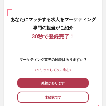
会社
アイ
アン
ドシ
あなたにマッチする求人を
マーケティング
ーパ
ート
専門の担当がご紹介
ナー
ズの
30秒で登録完了！
求人
一覧
マーケティング業界の経験はありますか？
↓クリックして次に進む↓
経験があります
未経験です