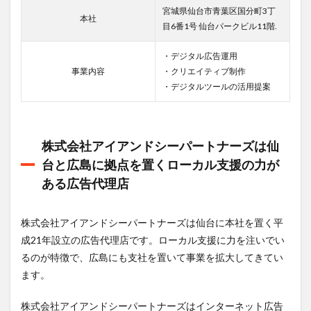
広告
宮城県仙台市青葉区国分町3丁
本社
代理
目6番1号 仙台パークビル11階.
店
2
・デジタル広告運用
株式
事業内容
・クリエイティブ制作
会社
・デジタルツールの活用提案
アイ
アン
ドシ
ーパ
株式会社アイアンドシーパートナーズは仙
ート
ナー
台と広島に拠点を置くローカル支援の力が
ズの
ある広告代理店
強み
はデ
ジタ
ルク
株式会社アイアンドシーパートナーズは仙台に本社を置く平
リエ
成21年設立の広告代理店です。ローカル支援に力を注いでい
イテ
るのが特徴で、広島にも支社を置いて事業を拡大してきてい
ィブ
の改
ます。
善に
よる
株式会社アイアンドシーパートナーズはインターネット広告
広告