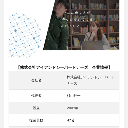
んな
会
社？
1.1
株式
会社
アイ
アン
ドシ
ーパ
ート
ナー
【株式会社アイアンドシーパートナーズ 企業情報】
ズは
仙台
株式会社アイアンドシーパート
と広
会社名
ナーズ
島に
拠点
を置
代表者
杉山純一
くロ
ーカ
設立
2009年
ル支
援の
従業員数
47名
力が
ある