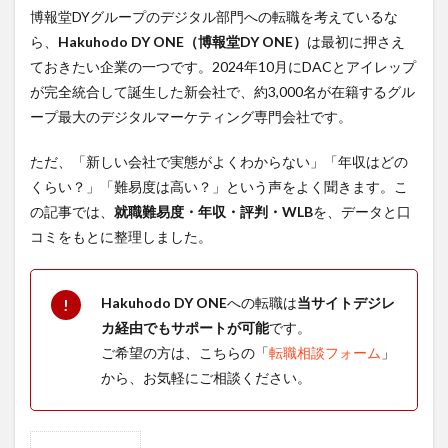
博報堂DYグループのデジタル部門への転職を考えているな
ら、
Hakuhodo DY ONE（博報堂DY ONE）
は最初に押さえ
ておきたい企業の一つです。2024年10月にDACとアイレップ
が完全統合して誕生した新会社で、約3,000名が在籍するグル
ープ最大のデジタルマーケティング専門会社です。
ただ、「新しい会社で実態がよくわからない」「年収はどの
くらい？」「難易度は高い？」という声をよく聞きます。こ
の記事では、
就職難易度・年収・評判・WLB
を、データと口
コミをもとに整理しました。
Hakuhodo DY ONE
への転職は
当サイトデジレ
!
カ経由でもサポートが可能
です。
ご希望の方は、こちらの「
転職相談フォーム
」
から、お気軽にご相談ください。