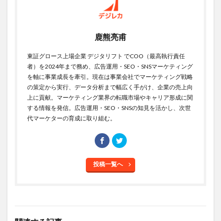
鹿熊亮甫
東証グロース上場企業 デジタリフト でCOO（最高執行責任
者）を2024年まで務め、広告運用・SEO・SNSマーケティング
を軸に事業成長を牽引。現在は事業会社でマーケティング戦略
の策定から実行、データ分析まで幅広く手がけ、企業の売上向
上に貢献。マーケティング業界の転職市場やキャリア形成に関
する情報を発信。広告運用・SEO・SNSの知見を活かし、次世
代マーケターの育成に取り組む。
投稿一覧へ