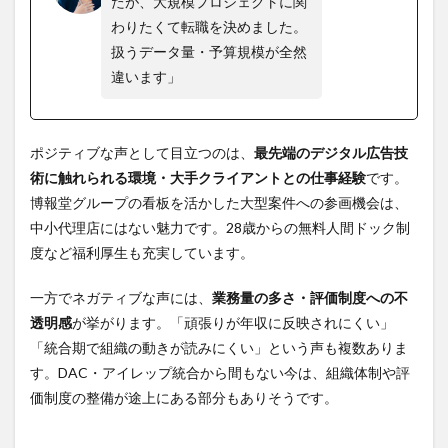
たが、大規模プロジェクトに関
わりたくて転職を決めました。
扱うデータ量・予算規模が全然
違います」
ポジティブな声として目立つのは、
最先端のデジタル広告技
術に触れられる環境・大手クライアントとの仕事経験
です。
博報堂グループの看板を活かした大型案件への参画機会は、
中小代理店にはない魅力です。28歳からの無料人間ドック制
度など福利厚生も充実しています。
一方でネガティブな声には、
業務量の多さ・評価制度への不
透明感
が挙がります。「頑張りが年収に反映されにくい」
「統合期で組織の動きが読みにくい」という声も複数ありま
す。DAC・アイレップ統合から間もない今は、組織体制や評
価制度の整備が途上にある部分もありそうです。