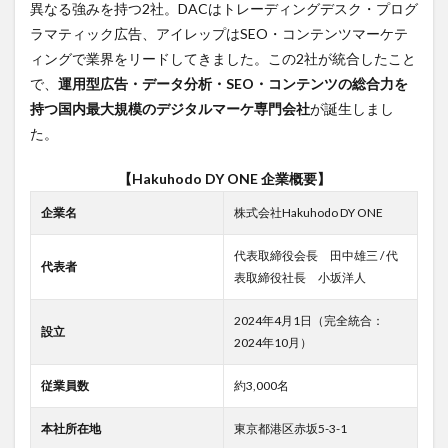
実態
異なる強みを持つ2社。DACはトレーディングデスク・プログ
ラマティック広告、アイレップはSEO・コンテンツマーケテ
4
Hakuhodo
ィングで業界をリードしてきました。この2社が統合したこと
DY ONEの
で、
運用型広告・データ分析・SEO・コンテンツの総合力を
転職・就
持つ国内最大規模のデジタルマーケ専門会社
が誕生しまし
職難易度
た。
5
Hakuhodo
【Hakuhodo DY ONE 企業概要】
DY ONEの
激務度・
企業名
株式会社Hakuhodo DY ONE
ワークラ
イフバラ
ンス
代表取締役会長 田中雄三 / 代
代表者
表取締役社長 小坂洋人
6
Hakuhodo
2024年4月1日（完全統合：
DY ONEの
設立
口コミ・
2024年10月）
評判
従業員数
約3,000名
7
まと
め：
Hakuhodo
本社所在地
東京都港区赤坂5-3-1
DY ONEへ