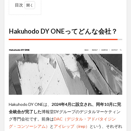
目次
1
Hakuhodo
DY ONEっ
てどんな
Hakuhodo DY ONEってどんな会社？
会社？
2
Hakuhodo
DY ONEの
年収事情
2.1
ボー
ナ
ス・
昇給
の実
態
Hakuhodo DY ONEは、
2024年4月に設立され、同年10月に完
3
全統合が完了した
博報堂DYグループのデジタルマーケティン
Hakuhodo
グ専門会社です。前身は
DAC（デジタル・アドバタイジン
DY ONEの
グ・コンソーシアム）
と
アイレップ（irep）
という、それぞれ
中途採用