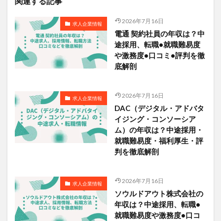
関連する記事
2026年7月16日
求人企業情報
電通 契約社員の年収は？中
途採用、転職•就職難易度
や激務度•口コミ•評判を徹
底解剖
2026年7月16日
求人企業情報
DAC（デジタル・アドバタ
イジング・コンソーシア
ム）の年収は？中途採用・
就職難易度・福利厚生・評
判を徹底解剖
2026年7月16日
求人企業情報
ソウルドアウト株式会社の
年収は？中途採用、転職•
就職難易度や激務度•口コ