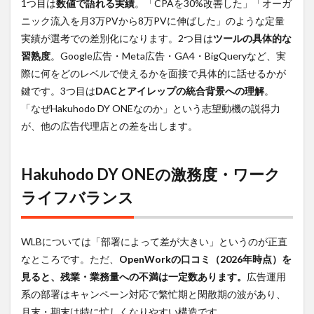
1つ目は
数値で語れる実績
。「CPAを30%改善した」「オーガ
ニック流入を月3万PVから8万PVに伸ばした」のような定量
実績が選考での差別化になります。2つ目は
ツールの具体的な
習熟度
。Google広告・Meta広告・GA4・BigQueryなど、実
際に何をどのレベルで使えるかを面接で具体的に話せるかが
鍵です。3つ目は
DACとアイレップの統合背景への理解
。
「なぜHakuhodo DY ONEなのか」という志望動機の説得力
が、他の広告代理店との差を出します。
Hakuhodo DY ONEの激務度・ワーク
ライフバランス
WLBについては「部署によって差が大きい」というのが正直
なところです。ただ、
OpenWorkの口コミ（2026年時点）を
見ると、残業・業務量への不満は一定数あります。
広告運用
系の部署はキャンペーン対応で繁忙期と閑散期の波があり、
月末・期末は特に忙しくなりやすい構造です。