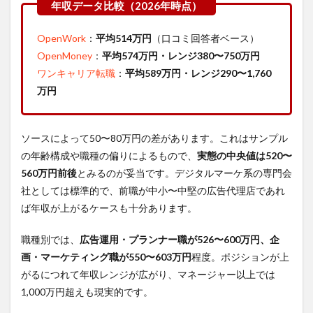
年収データ比較（2026年時点）
OpenWork
：
平均514万円
（口コミ回答者ベース）
OpenMoney
：
平均574万円・レンジ380〜750万円
ワンキャリア転職
：
平均589万円・レンジ290〜1,760
万円
ソースによって50〜80万円の差があります。これはサンプル
の年齢構成や職種の偏りによるもので、
実態の中央値は520〜
560万円前後
とみるのが妥当です。デジタルマーケ系の専門会
社としては標準的で、前職が中小〜中堅の広告代理店であれ
ば年収が上がるケースも十分あります。
職種別では、
広告運用・プランナー職が526〜600万円、企
画・マーケティング職が550〜603万円
程度。ポジションが上
がるにつれて年収レンジが広がり、マネージャー以上では
1,000万円超えも現実的です。