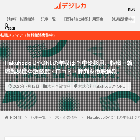
【無料】転職相談
記事一覧
【面接前に確認】用語集
【転職活動中の方
無料相談実施中）
Hakuhodo DY ONEの年収は？ 中途採用、転職・就
職難易度や激務度・口コミ・評判を徹底解剖
2026年7月12日
求人企業情報
株式会社Hakuhodo DY ONE
HOME
記事一覧
求人企業情報
Hakuhodo DY ONEの