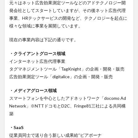
ルチャ
元々はネット広告効果測定ツールなどのアドテクノロジー開
ー
発会社としてスタートしていますが、その後ネット広告代理
1.5
事業、HRテックサービスの開発など、テクノロジーを起点に
Unipos
様々な領域に事業を展開しています。
株式会
社の所
現在の事業内容は下記の通りです。
在地・
オフィ
ス
・クライアントグロース領域
インターネット広告代理事業
1.6
Unipos
タグマネジメントツール「TagKnight」の企画・開発・販売
株式会
広告効果測定ツール「digitalice」の企画・開発・販売
社で働
くメリ
ット
・メディアグロース領域
スマートフォンを中心としたアドネットワーク「docomo Ad
1.7
Network」※NTTドコモとD2C、Fringe81三社による共同構
Unipos
株式会
築
社の給
与
・SaaS
1.8
従業員同士で送り合う新しい成果給“ピアボーナ