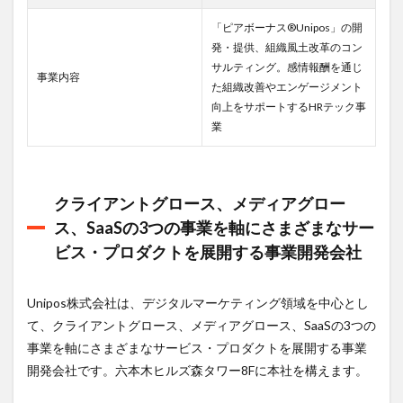
1.2
Unipos
「ピアボーナス®Unipos」の開
株式会
発・提供、組織風土改革のコン
社の業
サルティング。感情報酬を通じ
績につ
事業内容
た組織改善やエンゲージメント
いて
向上をサポートするHRテック事
1.3
業
Unipos
株式会
社の強
みは、
クライアントグロース、メディアグロー
技術力
と広告
ス、SaaSの3つの事業を軸にさまざまなサー
領域に
ビス・プロダクトを展開する事業開発会社
おける
豊富な
ノウハ
ウにあ
Unipos株式会社は、デジタルマーケティング領域を中心とし
り
て、クライアントグロース、メディアグロース、SaaSの3つの
1.4
事業を軸にさまざまなサービス・プロダクトを展開する事業
Unipos
開発会社です。六本木ヒルズ森タワー8Fに本社を構えます。
株式会
社のカ