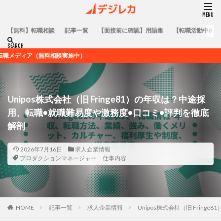
【無料】転職相談
記事一覧
【面接前に確認】用語集
【転職活動中の方
相談実施中）
Unipos株式会社（旧 Fringe81）の年収は？中途採
用、転職•就職難易度や激務度•口コミ•評判を徹底
解剖
2026年7月16日
求人企業情報
プロダクションマネージャー 仕事内容
HOME
記事一覧
求人企業情報
Unipos株式会社（旧 Fri