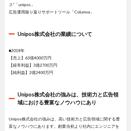
Unipos
ス”「unipos」
株式会
社に転
広告運用振り返りサポートツール「Columva」
職する
には？
1.9
Unipos株式会社の業績について
Vorkers、
転職会
議、カイ
■2018年
シャの評
【売上】63億4000万円
判から読
み解く
【経常利益】3億2700万円
Unipos株
【純利益】2億2400万円
式会社の
評判
1.10
Unipos株式会社の強みは、技術力と広告領
Unipos
株式会
域における豊富なノウハウにあり
社の福
利厚生
や制度
Unipos株式会社の強みは、高い技術力と広告領域に関する豊
は？
富なノウハウにあります。創業当初より社内にエンジニアを
1.11