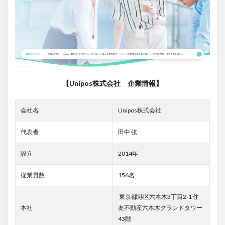
ス、
メデ
ィア
グロ
ー
ス、
SaaS
の3つ
の事
【Unipos株式会社 企業情報】
業を
軸に
さま
会社名
Unipos株式会社
ざま
なサ
ービ
代表者
田中 弦
ス・
プロ
設立
2014年
ダク
トを
従業員数
156名
展開
する
事業
東京都港区六本木3丁目2-1 住
開発
本社
友不動産六本木グランドタワー
会社
43階