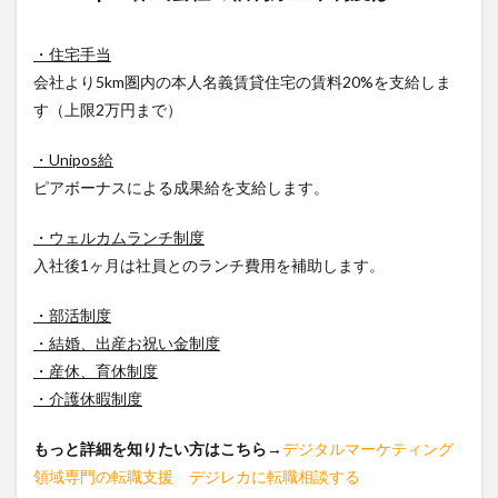
・住宅手当
会社より5km圏内の本人名義賃貸住宅の賃料20%を支給しま
す（上限2万円まで）
・Unipos給
ピアボーナスによる成果給を支給します。
・ウェルカムランチ制度
入社後1ヶ月は社員とのランチ費用を補助します。
・部活制度
・結婚、出産お祝い金制度
・産休、育休制度
・介護休暇制度
もっと詳細を知りたい方はこちら
→
デジタルマーケティング
領域専門の転職支援 デジレカに転職相談する