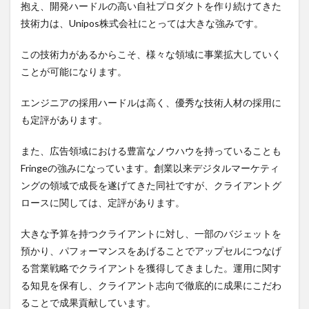
抱え、開発ハードルの高い自社プロダクトを作り続けてきた
Unipos
技術力は、Unipos株式会社にとっては大きな強みです。
株式会
社の選
考難易
この技術力があるからこそ、様々な領域に事業拡大していく
度
ことが可能になります。
エンジニアの採用ハードルは高く、優秀な技術人材の採用に
も定評があります。
また、広告領域における豊富なノウハウを持っていることも
Fringeの強みになっています。創業以来デジタルマーケティ
ングの領域で成長を遂げてきた同社ですが、クライアントグ
ロースに関しては、定評があります。
大きな予算を持つクライアントに対し、一部のバジェットを
預かり、パフォーマンスをあげることでアップセルにつなげ
る営業戦略でクライアントを獲得してきました。運用に関す
る知見を保有し、クライアント志向で徹底的に成果にこだわ
ることで成果貢献しています。