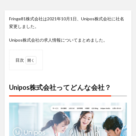
Fringe81株式会社は2021年10月1日、Unipos株式会社に社名
変更しました。
Unipos株式会社の求人情報についてまとめました。
目次
1
Unipos
株式会
社って
Unipos株式会社ってどんな会社？
どんな
会社？
1.1
クラ
イア
ント
グロ
ー