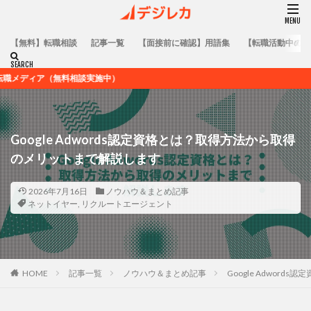
【無料】転職相談
記事一覧
【面接前に確認】用語集
【転職活動中の方
無料相談実施中）
Google Adwords認定資格とは？取得方法から取得
のメリットまで解説します
2026年7月16日
ノウハウ＆まとめ記事
ネットイヤー
,
リクルートエージェント
HOME
記事一覧
ノウハウ＆まとめ記事
Google Adwo