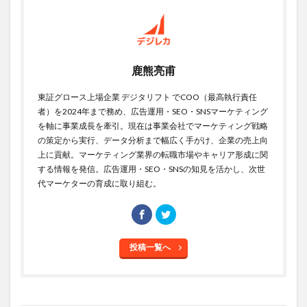
鹿熊亮甫
東証グロース上場企業 デジタリフト でCOO（最高執行責任
者）を2024年まで務め、広告運用・SEO・SNSマーケティング
を軸に事業成長を牽引。現在は事業会社でマーケティング戦略
の策定から実行、データ分析まで幅広く手がけ、企業の売上向
上に貢献。マーケティング業界の転職市場やキャリア形成に関
する情報を発信。広告運用・SEO・SNSの知見を活かし、次世
代マーケターの育成に取り組む。
投稿一覧へ