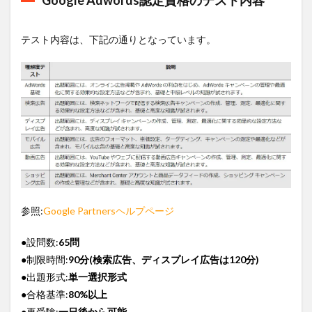
Google Adwords認定資格のテスト内容
テスト内容は、下記の通りとなっています。
参照:
Google Partnersヘルプページ
●設問数:
65問
●制限時間:
90分(検索広告、ディスプレイ広告は120分)
●出題形式:
単一選択形式
●合格基準:
80%以上
●再受験:
一日後から可能