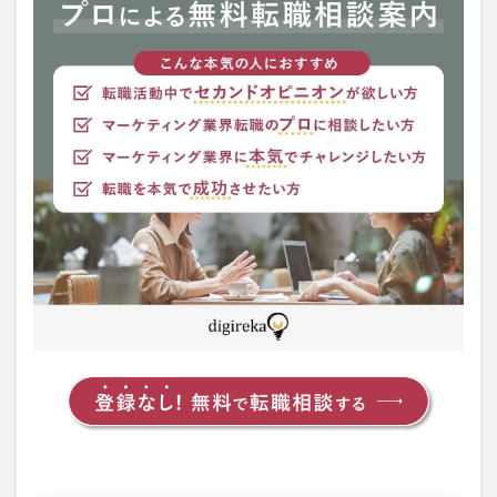
1.1
Google
Adwords
認定資格
のテスト
内容
2
Google
Adwords
認定試験
受験方法
2.1
Google
Adwords
認定試験
の学習方
法
2.2
Google
Adwords
認定資格
取得のメ