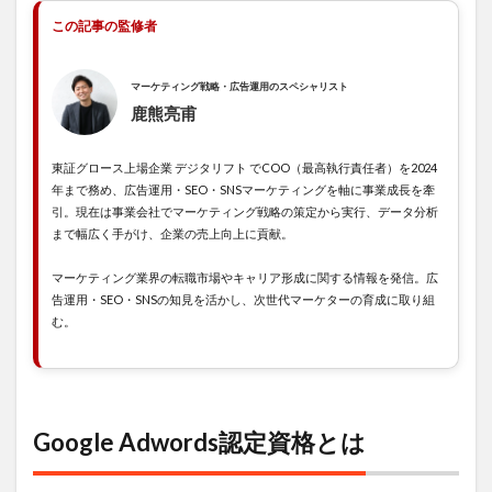
リット
この記事の監修者
3
まと
め
マーケティング戦略・広告運用のスペシャリスト
鹿熊亮甫
東証グロース上場企業 デジタリフト でCOO（最高執行責任者）を2024
年まで務め、広告運用・SEO・SNSマーケティングを軸に事業成長を牽
引。現在は事業会社でマーケティング戦略の策定から実行、データ分析
まで幅広く手がけ、企業の売上向上に貢献。
マーケティング業界の転職市場やキャリア形成に関する情報を発信。広
告運用・SEO・SNSの知見を活かし、次世代マーケターの育成に取り組
む。
Google Adwords認定資格とは