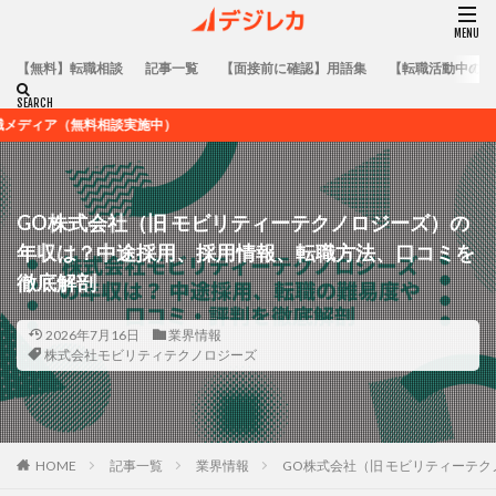
【無料】転職相談
記事一覧
【面接前に確認】用語集
【転職活動中の方
談実施中）
GO株式会社（旧 モビリティーテクノロジーズ）の
年収は？中途採用、採用情報、転職方法、口コミを
徹底解剖
2026年7月16日
業界情報
株式会社モビリティテクノロジーズ
HOME
記事一覧
業界情報
GO株式会社（旧 モビリティーテ