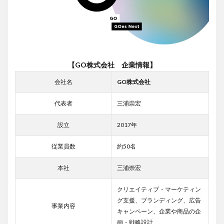
ーに
つい
て
4.2
面接
で意
識し
【GO株式会社 企業情報】
たい
ポイ
会社名
GO株式会社
ント3
つ
代表者
三浦崇宏
5
設立
2017年
GO
株式
会社
従業員数
約50名
への
転職
本社
三浦崇宏
はデ
ジレ
カが
クリエイティブ・マーケティン
おす
グ支援、ブランディング、広告
事業内容
すめ
キャンペーン、企業や商品の企
6
画・戦略設計