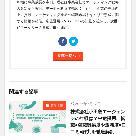
を軸に事業成長を牽引。現在は事業会社でマーケティング戦略
の策定から実行、データ分析まで幅広く手がけ、企業の売上向
上に貢献。マーケティング業界の転職市場やキャリア形成に関
する情報を発信。広告運用・SEO・SNSの知見を活かし、次世
代マーケターの育成に取り組む。
投稿一覧へ
関連する記事
2026年7月16日
業界情報
株式会社小田急エージェン
シの年収は？中途採用、転
職•就職難易度や激務度•口
コミ•評判を徹底解剖