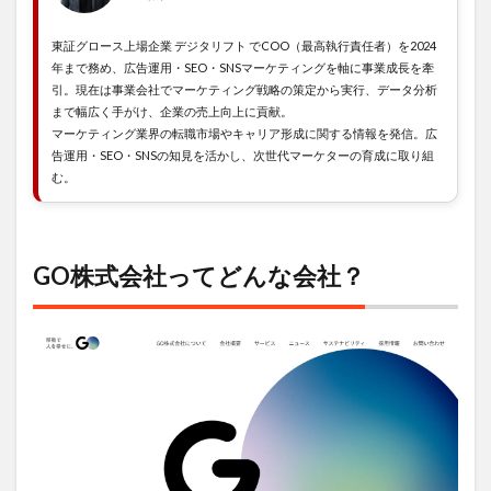
評判
3.2
東証グロース上場企業 デジタリフト でCOO（最高執行責任者）を2024
良い
年まで務め、広告運用・SEO・SNSマーケティングを軸に事業成長を牽
評判
引。現在は事業会社でマーケティング戦略の策定から実行、データ分析
まで幅広く手がけ、企業の売上向上に貢献。
4
マーケティング業界の転職市場やキャリア形成に関する情報を発信。広
GO
告運用・SEO・SNSの知見を活かし、次世代マーケターの育成に取り組
株式
む。
会社
の選
考を
分析
【難
GO株式会社ってどんな会社？
易
度・
傾
向・
ポイ
ン
ト】
4.1
採用
フロ