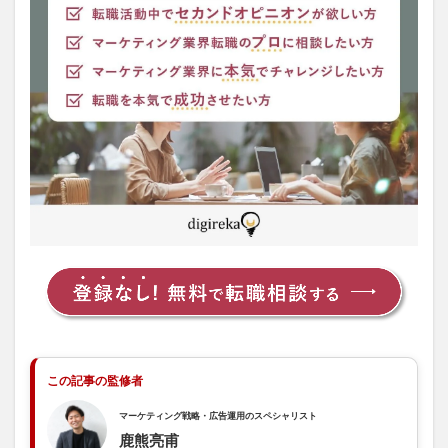
2
GO
株式
会社
の平
均年
収
2.1
業界
平均
と比
較す
ると
高め
3
GO
株式
会社
の評
この記事の監修者
判
3.1
マーケティング戦略・広告運用のスペシャリスト
悪い
鹿熊亮甫