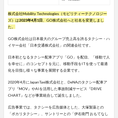
まと
め
株式会社Mobility Technologies（モビリティーテクノロジー
ズ）は
2023年4月1日
、GO株式会社へと社名を変更しまし
た。
GO株式会社は日本最大のグループ売上高を誇るタクシー・ハ
イヤー会社「日本交通株式会社」の関連会社です。
日本初となるタクシー配車アプリ「GO」を配信、「移動で人
を幸せに」のコンセプトを元に、移動手段をITを使って最適
化を目指し様々な事業を展開する企業です。
2020年4月にJapanTaxi株式会社と、DeNAのタクシー配車ア
プリ『MOV』やAIを活用した事故削減サービス『DRIVE
CHART』などが事業統合して誕生しました。
広告事業では、タクシーを広告媒体とした、大塚製薬との
「ポカリタクシー」、サントリーとの「伊右衛門 おもてなし