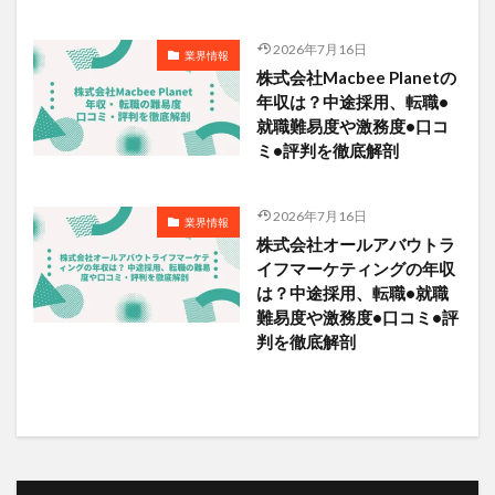
2026年7月16日
業界情報
株式会社Macbee Planetの
年収は？中途採用、転職•
就職難易度や激務度•口コ
ミ•評判を徹底解剖
2026年7月16日
業界情報
株式会社オールアバウトラ
イフマーケティングの年収
は？中途採用、転職•就職
難易度や激務度•口コミ•評
判を徹底解剖