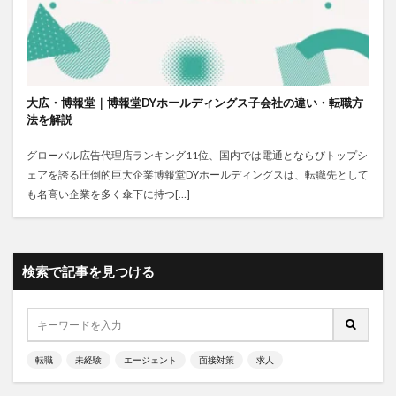
大広・博報堂｜博報堂DYホールディングス子会社の違い・転職方
法を解説
グローバル広告代理店ランキング11位、国内では電通とならびトップシ
ェアを誇る圧倒的巨大企業博報堂DYホールディングスは、転職先として
も名高い企業を多く傘下に持つ[…]
検索で記事を見つける
転職
未経験
エージェント
面接対策
求人