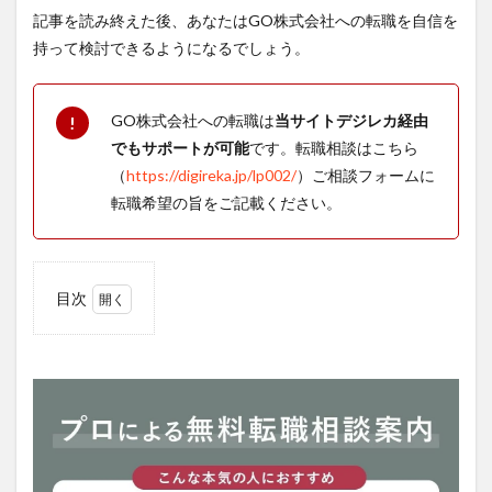
記事を読み終えた後、あなたはGO株式会社への転職を自信を
持って検討できるようになるでしょう。
GO株式会社への転職は
当サイトデジレカ経由
!
でもサポートが可能
です。転職相談はこちら
（
https://digireka.jp/lp002/
）ご相談フォームに
転職希望の旨をご記載ください。
目次
1
GO
株式
会社
って
どん
な会
社？