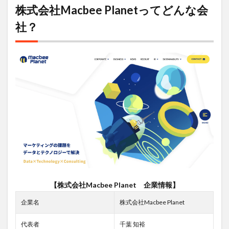
株式会社Macbee Planetってどんな会
Macbee
Planet
社？
の将来
性
5
株
式会社
Macbee
Planet
の評判
5.1
悪い
評判
5.2
良い
評判
6
株
【株式会社Macbee Planet 企業情報】
式会社
Macbee
企業名
株式会社Macbee Planet
Planet
への転
代表者
千葉 知裕
職方法