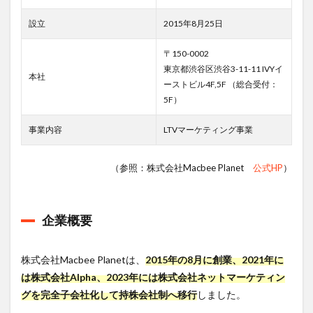
は？
設立
2015年8月25日
6.1
採用
〒150-0002
フロ
ー
東京都渋谷区渋谷3-11-11 IVYイ
本社
ーストビル4F,5F （総合受付：
6.2
5F）
転職
のポ
事業内容
LTVマーケティング事業
イン
ト
7
株
（参照：株式会社Macbee Planet
公式HP
）
式会社
Macbee
Planeへ
の転職
企業概要
はデジ
レカが
おすす
株式会社Macbee Planetは、
2015年の8月に創業、2021年に
め！
は株式会社Alpha、2023年には株式会社ネットマーケティン
グを完全子会社化して持株会社制へ移行
しました。