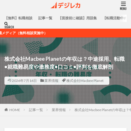
【無料】転職相談
記事一覧
【面接前に確認】用語集
【転職活動中の方
実施中）
株式会社Macbee Planetの年収は？中途採用、転職
•就職難易度や激務度•口コミ•評判を徹底解剖
2026年7月16日
業界情報
株式会社Macbee Planet
HOME
記事一覧
業界情報
株式会社Macbee Planetの年