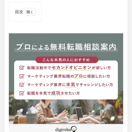
目次
1
株
式会社
Macbee
Planet
ってど
んな会
社？
1.1
企業
概要
1.2
企業
の強
み
1.3
業務
内容
1.4