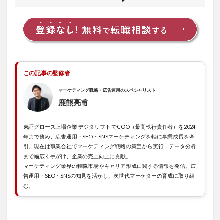
残業
時間
の目
安
2
株
式会社
Macbee
Planet
この記事の監修者
の待遇
マーケティング戦略・広告運用のスペシャリスト
2.1
鹿熊亮甫
年収
2.2
東証グロース上場企業 デジタリフト でCOO（最高執行責任者）を2024
福利
年まで務め、広告運用・SEO・SNSマーケティングを軸に事業成長を牽
厚生
引。現在は事業会社でマーケティング戦略の策定から実行、データ分析
まで幅広く手がけ、企業の売上向上に貢献。
3
株
マーケティング業界の転職市場やキャリア形成に関する情報を発信。広
式会社
Macbee
告運用・SEO・SNSの知見を活かし、次世代マーケターの育成に取り組
Planet
む。
の社風
4
株
式会社