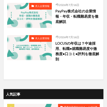
2026年7月16日
求人企業情報
PayPay株式会社の企業情
報・年収・転職難易度を徹
底解説
2026年7月16日
求人企業情報
LOCUSの年収は？中途採
用、転職•就職難易度や激
務度•口コミ•評判を徹底解
剖
人気記事