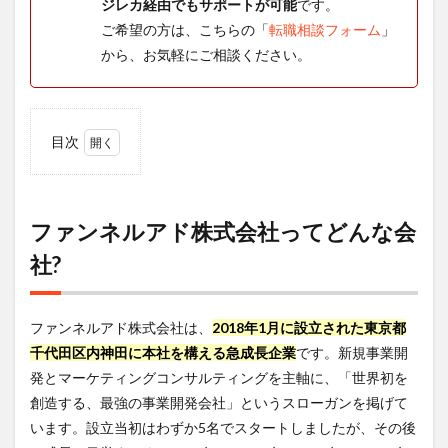
ジレカ経由でもサポートが可能
です。
ご希望の方は、こちらの「
転職相談フォーム
」
から、お気軽にご相談ください。
目次
1
ファ
ンネ
ルア
ファンネルアド株式会社ってどんな会
ド株
社?
式会
社っ
てど
んな
ファンネルアド株式会社は、
2018年1月に設立された東京都
会
社?
千代田区内神田に本社を構える急成長企業
です。新規事業開
発とマーケティングコンサルティングを主軸に、「世界初を
2
ファ
創造する、最強の事業開発会社」というスローガンを掲げて
ンネ
います。設立当初はわずか5名でスタートしましたが、その後
ルア