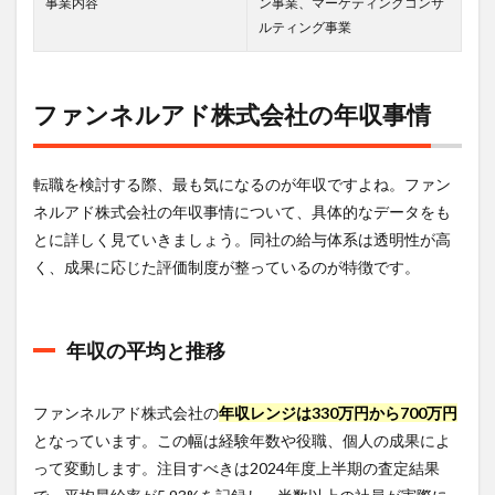
事業内容
ン事業、マーケティングコンサ
職・
ルティング事業
就職
難易
度
ファンネルアド株式会社の年収事情
4.1
難易
度の
実態
転職を検討する際、最も気になるのが年収ですよね。ファン
4.2
ネルアド株式会社の年収事情について、具体的なデータをも
面接
とに詳しく見ていきましょう。同社の給与体系は透明性が高
プロ
く、成果に応じた評価制度が整っているのが特徴です。
セス
と対
策
年収の平均と推移
5
激務
度と
ファ
ファンネルアド株式会社の
年収レンジは330万円から700万円
ンネ
となっています。この幅は経験年数や役職、個人の成果によ
ルア
って変動します。注目すべきは2024年度上半期の査定結果
ド株
式会