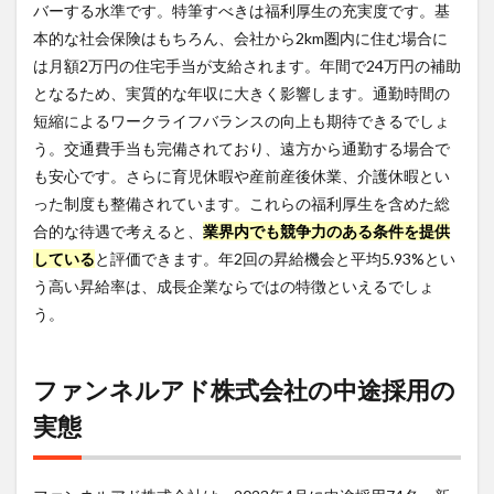
バーする水準です。特筆すべきは福利厚生の充実度です。基
ド株
式会
本的な社会保険はもちろん、会社から2km圏内に住む場合に
社の
は月額2万円の住宅手当が支給されます。年間で24万円の補助
リア
ルな
となるため、実質的な年収に大きく影響します。通勤時間の
口コ
短縮によるワークライフバランスの向上も期待できるでしょ
ミと
う。交通費手当も完備されており、遠方から通勤する場合で
評判
も安心です。さらに育児休暇や産前産後休業、介護休暇とい
6.1
った制度も整備されています。これらの福利厚生を含めた総
社員
の満
合的な待遇で考えると、
業界内でも競争力のある条件を提供
足度
している
と評価できます。年2回の昇給機会と平均5.93%とい
と不
う高い昇給率は、成長企業ならではの特徴といえるでしょ
満点
う。
6.2
社外
から
の評
ファンネルアド株式会社の中途採用の
価
実態
7
ファ
ンネ