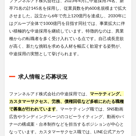
ファンネルアド株式会社は、2023年4月に中途採用74名、新
ルア
ド株
卒71名の計145名を採用し、従業員数を約600名規模まで拡大
式会
させました。設立から6年で売上120億円を達成し、2030年に
社へ
はグループ全体で1000億円を目指す同社では、事業拡大に伴
の転
職は
い積極的な中途採用を継続しています。特徴的なのは、異業
デジ
種からの転職者を多く受け入れている点です。自己成長意欲
レカ
がお
が高く、新たな挑戦を求める人材を幅広く歓迎する姿勢が、
すす
中途採用の実態として挙げられます。
め！
8
まと
求人情報と応募状況
め
ファンネルアド株式会社の中途採用では、
マーケティング、
カスタマーサクセス、労務、債権回収など多岐にわたる職種
で募集が行われています
。マーケティング職では、SNS動画
広告やランディングページのコピーライティング、動画やバ
ナーの構成案・台本制作などを担当するポジションが中心と
なっています。カスタマーサクセス職では、LINE公式アカウ