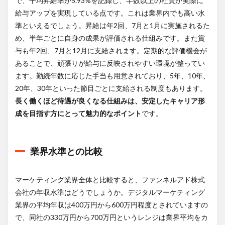
で、平均昇給率が5.93%を記録し、半数以上の社員が実際に
社の
給与アップを実現している点です。これは業界内でも高い水
ワー
クラ
準といえるでしょう。昇給は年2回、7月と1月に実施されるた
イフ
め、半年ごとに自身の成果が評価される仕組みです。また賞
バラ
与も年2回、7月と12月に支給されます。定期的な評価機会が
ンス
は？
あることで、頑張りが給与に反映されやすい環境が整ってい
ます。勤続年数に応じた手当も用意されており、5年、10年、
5.1
労働
20年、30年といった節目ごとに支給される制度もあります。
時間
長く働くほど待遇が良くなる仕組みは、安定したキャリア形
と休
成を目指す方にとって魅力的なポイント
です。
日
5.2
社内
のサ
業界水準との比較
ポー
ト体
制
マーケティング業界全体と比較すると、ファンネルアド株式
会社の年収水準はどうでしょうか。デジタルマーケティング
6
ファ
業界の平均年収は400万円から600万円程度とされていますの
ンネ
で、同社の330万円から700万円というレンジは業界平均をカ
ルア