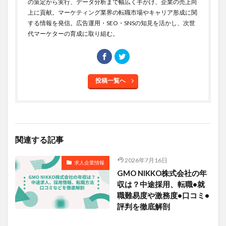
の策定から実行、データ分析まで幅広く手がけ、企業の売上向
上に貢献。マーケティング業界の転職市場やキャリア形成に関
する情報を発信。広告運用・SEO・SNSの知見を活かし、次世
代マーケターの育成に取り組む。
投稿一覧へ
関連する記事
2026年7月16日
求人企業情報
GMO NIKKO株式会社の年
収は？中途採用、転職•就
職難易度や激務度•口コミ•
評判を徹底解剖