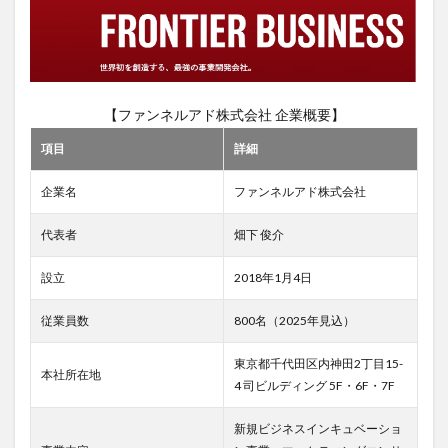
中途
採用
の実
態
3.1
求人
【ファンネルアド株式会社 企業概要】
情報
と応
項目
詳細
募状
況
企業名
ファンネルアド株式会社
3.2
中途
代表者
畑下 俊介
採用
者の
設立
2018年1月4日
声
4
従業員数
800名（2025年見込）
ファ
ンネ
東京都千代田区内神田2丁目15-
本社所在地
ルア
4 司ビルディング 5F・6F・7F
ド株
式会
新規ビジネスインキュベーショ
社の
転