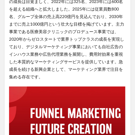
の成長は目覚ましく、2022年には325名、2023年には600名
ド株
式会
を超える組織へと拡大しました。2025年には従業員数800
社の
名、グループ全体の売上高220億円を見込んでおり、2030年
年収
までに売上1000億円という壮大な目標を掲げています。主力
事情
事業である医療美容クリニックのプロデュース事業では、
2.1
2020年からゼロスタートで業界トップクラスの成長を実現し
年収
の平
ており、デジタルマーケティング事業においても自社広告の
均と
インハウス業務や広告代理業務を展開し、費用対効果を重視
推移
した本質的なマーケティングサービスを提供しています。急
2.2
成長を続ける新興企業として、マーケティング業界で注目を
業界
集める存在です。
水準
との
比較
3
ファ
ンネ
ルア
ド株
式会
社の