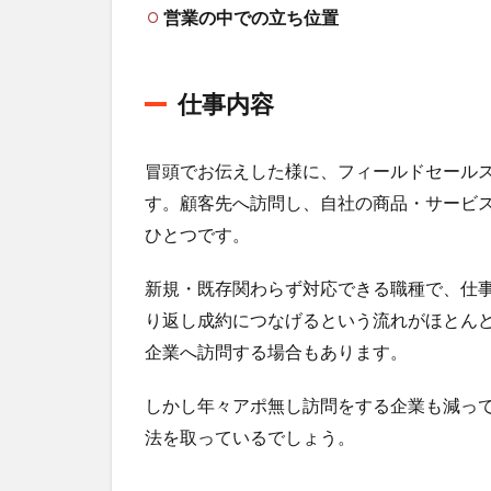
デメ
営業の中での立ち位置
リッ
ト
2.1
仕事内容
メリ
ット
冒頭でお伝えした様に、フィールドセール
2.2
す。顧客先へ訪問し、自社の商品・サービ
デメ
リッ
ひとつです。
ト
新規・既存関わらず対応できる職種で、仕
3
フ
り返し成約につなげるという流れがほとん
ィ
企業へ訪問する場合もあります。
ー
ル
しかし年々アポ無し訪問をする企業も減っ
ド
セ
法を取っているでしょう。
ー
ル