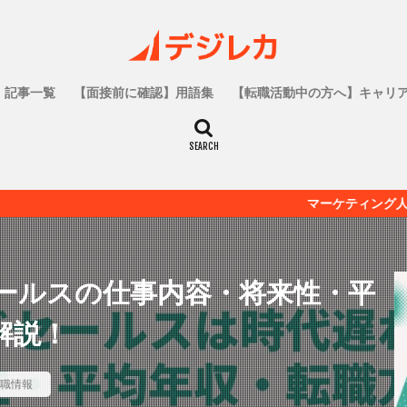
記事一覧
【面接前に確認】用語集
【転職活動中の方へ】キャリ
マーケティング人材の為の転職メ
ールスの仕事内容・将来性・平
解説！
職情報