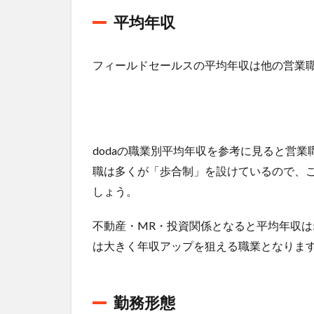
ス
平均年収
の
将
来
性
フィールドセールスの平均年収は他の営業
に
つ
い
て
3.1
dodaの職業別平均年収を参考に見ると営業
将来
職は多くが「歩合制」を設けているので、
性が
しょう。
ある
と考
えら
不動産・MR・投資関係となると平均年収は
れる2
は大きく年収アップを狙える職業となりま
つの
ポイ
ント
勤務形態
3.1.1