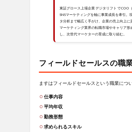
論理的
思考力
東証グロース上場企業 デジタリフト でCOO
SNSマーケティングを軸に事業成長を牽引。
1.5
タ分析まで幅広く手がけ、企業の売上向上に
営業
マーケティング業界の転職市場やキャリア形成
職の
し、次世代マーケターの育成に取り組む。
中で
の立
ち位
置
フィールドセールスの職
2
フィ
ール
ますはフィールドセールスという職業につ
ドセ
ール
仕事内容
スに
転職
平均年収
する
メリ
勤務形態
ッ
求められるスキル
ト・