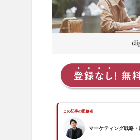
年収
1.3
勤務
形態
1.4
求め
られ
るス
キル
1.4.1
客観視
できる
能力
1.4.2
この記事の監修者
分析能
力
マーケティング戦略・
1.4.3