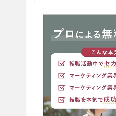
1
フ
ィ
ー
ル
ド
セ
ー
ル
ス
の
職
業
情
報
1.1
仕事
内容
1.2
平均