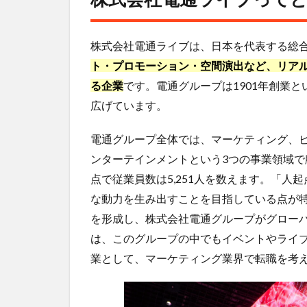
ライ
ブっ
てど
株式会社電通ライブは、日本を代表する総
んな
ト・プロモーション・空間演出など、リア
会
る企業
社？
です。電通グループは1901年創業と
広げています。
2
株
電通グループ全体では、マーケティング、
式
会
ンターテインメントという3つの事業領域で顧
社
点で従業員数は5,251人を数えます。「
電
通
な動力を生み出すことを目指している点が特
ラ
を形成し、株式会社電通グループがグロー
イ
は、このグループの中でもイベントやライ
ブ
の
業として、マーケティング業界で転職を考
年
収
事