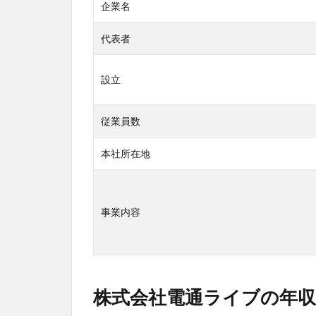
社
企業名
電
通
代表者
ラ
イ
ブ
設立
の
中
従業員数
途
採
用
本社所在地
の
実
態
事業内容
3.1
中途
採用
のプ
ロセ
株式会社電通ライブの年収
スと
選考