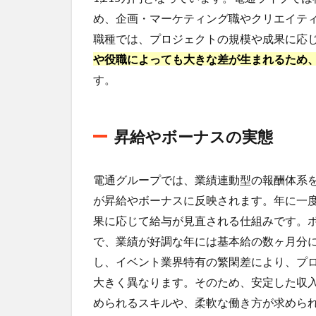
度
め、企画・マーケティング職やクリエイテ
4.1
職種では、プロジェクトの規模や成果に応
転職
や役職によっても大きな差が生まれるため
市場
す。
にお
ける
立ち
位置
昇給やボーナスの実態
4.2
難易
電通グループでは、業績連動型の報酬体系
度を
左右
が昇給やボーナスに反映されます。年に一
する
果に応じて給与が見直される仕組みです。
要因
で、業績が好調な年には基本給の数ヶ月分
5
し、イベント業界特有の繁閑差により、プ
激務
大きく異なります。そのため、安定した収
度と
株式
められるスキルや、柔軟な働き方が求めら
会社