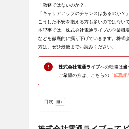
「激務ではないのか？」
「キャリアアップのチャンスはあるのか？
こうした不安を抱える方も多いのではない
本記事では、株式会社電通ライブの企業概
などを徹底的に掘り下げていきます。株式
方は、ぜひ最後までお読みください。
株式会社電通ライブ
への転職は
当
!
ご希望の方は、こちらの「
転職相
目次
1
株式
会社
株式会社電通ライブって
電通