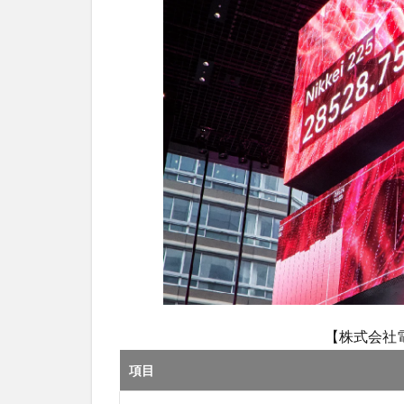
情
2.1
年収
の平
均と
職種
別の
デー
タ
2.2
昇給
やボ
ーナ
スの
実態
3
【株式会社
株
項目
式
会