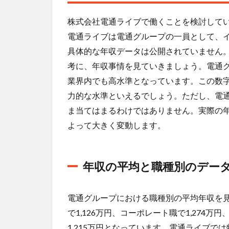
基準
株式会社電通ライブで働くことを検討して
3.2
電通ライブは電通グループの一員として、
どん
な人
具体的な年収データは公開されていません
が採
考に、年収事情を見ていきましょう。電通グルー
用さ
業界内でも高水準となっています。この数
れて
いる
力的な水準といえるでしょう。ただし、電
の
ま当てはまるわけではありません。実際の
か？
よって大きく変動します。
4
株式
会社
電通
年収の平均と職種別のデー
ライ
ブの
転
電通グループにおける職種別の平均年収を見
職・
で1,126万円、コーポレート職で1,274万
就職
1,215万円となっています。電通ライブ
難易