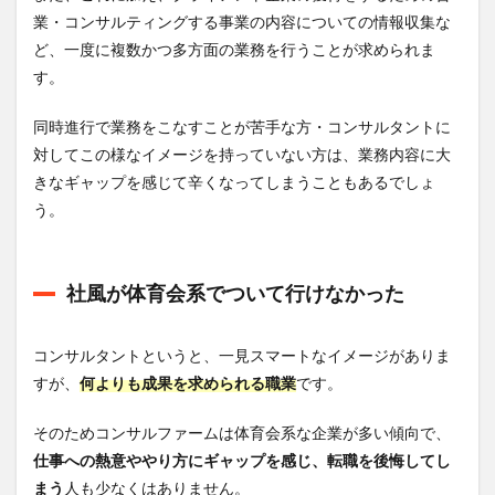
4
業・コンサルティングする事業の内容についての情報収集な
コン
ど、一度に複数かつ多方面の業務を行うことが求められま
サル
転職
す。
おす
すめ
同時進行で業務をこなすことが苦手な方・コンサルタントに
転職
エー
対してこの様なイメージを持っていない方は、業務内容に大
ジェ
きなギャップを感じて辛くなってしまうこともあるでしょ
ント
う。
4.1
レバ
テッ
クキ
社風が体育会系でついて行けなかった
ャリ
ア
コンサルタントというと、一見スマートなイメージがありま
4.2
すが、
何よりも成果を求められる職業
です。
デジ
レカ
そのためコンサルファームは体育会系な企業が多い傾向で、
4.3
仕事への熱意ややり方にギャップを感じ、転職を後悔してし
ビズ
リー
まう
人も少なくはありません。