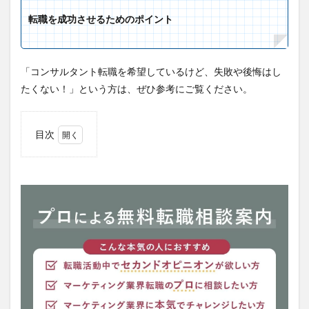
転職を成功させるためのポイント
「コンサルタント転職を希望しているけど、失敗や後悔はし
たくない！」という方は、ぜひ参考にご覧ください。
目次
1
コン
サル
転職
を失
敗し
た人
の体
験談
1.1
イメ
ージ