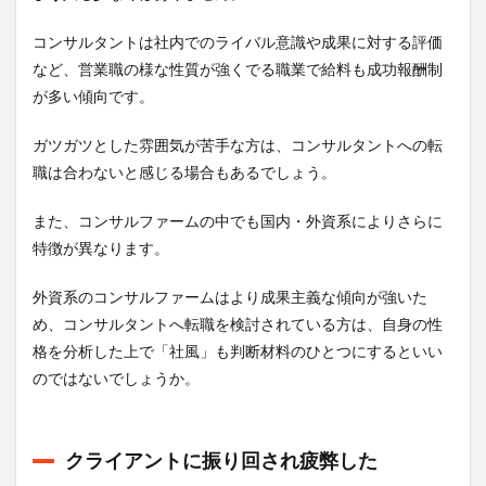
チ
コンサルタントは社内でのライバル意識や成果に対する評価
5
コン
など、営業職の様な性質が強くでる職業で給料も成功報酬制
サル
が多い傾向です。
転職
でよ
くあ
ガツガツとした雰囲気が苦手な方は、コンサルタントへの転
る
職は合わないと感じる場合もあるでしょう。
Q&A
5.1
また、コンサルファームの中でも国内・外資系によりさらに
Q：未
特徴が異なります。
経験
でも
外資系のコンサルファームはより成果主義な傾向が強いた
転職
でき
め、コンサルタントへ転職を検討されている方は、自身の性
る？
格を分析した上で「社風」も判断材料のひとつにするといい
5.2
のではないでしょうか。
Q：年
齢に
制限
はあ
クライアントに振り回され疲弊した
る？