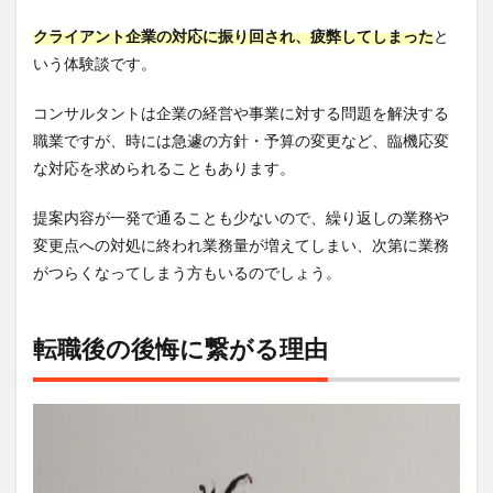
5.3
クライアント企業の対応に振り回され、疲弊してしまった
と
Q：学
歴が
いう体験談です。
重視
され
コンサルタントは企業の経営や事業に対する問題を解決する
るの
職業ですが、時には急遽の方針・予算の変更など、臨機応変
は本
当？
な対応を求められることもあります。
5.4
提案内容が一発で通ることも少ないので、繰り返しの業務や
Q：英
語ス
変更点への対処に終われ業務量が増えてしまい、次第に業務
キル
がつらくなってしまう方もいるのでしょう。
や
MBA
は必
須？
転職後の後悔に繋がる理由
5.5
Q：退
職は
どの
タイ
ミン
グで