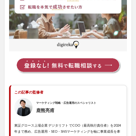
して
た業
務内
容と
違っ
た
1.2
社風
が体
育会
系で
つい
て行
けな
かっ
た
この記事の監修者
1.3
マーケティング戦略・広告運用のスペシャリスト
クラ
イア
鹿熊亮甫
ント
に振
東証グロース上場企業 デジタリフト でCOO（最高執行責任者）を2024
り回
され
年まで務め、広告運用・SEO・SNSマーケティングを軸に事業成長を牽