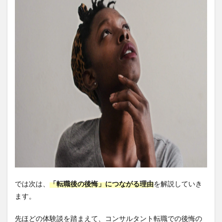
すべ
き？
6
まと
め
では次は、
「転職後の後悔」につながる理由
を解説していき
ます。
先ほどの体験談を踏まえて、コンサルタント転職での後悔の