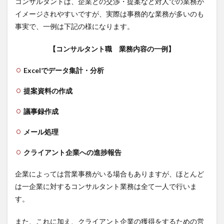
コンサルタントは、企業との交渉・提案など対人での業務が
を決
イメージされやすいですが、実際は事務的な業務が多いのも
める
事実で、一例は下記の様になります。
3.2
業
【コンサルタント職 業務内容の一例】
界・
企業
分析
Excelでデータ集計・分析
でギ
ャッ
提案資料の作成
プを
減ら
議事録作成
す
3.3
メール処理
専門
家や
クライアント企業への進捗報告
外部
から
企業によっては営業事務がいる場合もありますが、ほとんど
の情
報も
は一企業に対するコンサルタント業務は全て一人で行いま
取り
す。
入れ
る
また、これに加え、クライアント企業の獲得をするための営