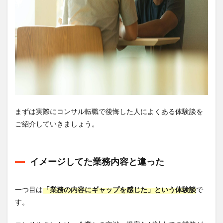
２：
スキ
ルが
見合
わな
い
3
コン
サル
転職
を成
まずは実際にコンサル転職で後悔した人によくある体験談を
功さ
ご紹介していきましょう。
せる
ため
の事
前対
イメージしてた業務内容と違った
策3
つ
3.1
一つ目は
「業務の内容にギャップを感じた」という体験談
で
状況
す。
整理
で転
職軸