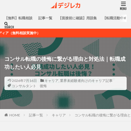
【無料】転職相談
記事一覧
【面接前に確認】用語集
【転職活動中の方
）
コンサル転職の後悔に繋がる理由と対処法｜転職成
功したい人必見
2026年7月16日
キャリア
,
業界未経験者向けのキャリア記事
コンサルタント 後悔
HOME
記事一覧
キャリア
コンサル転職の後悔に繋がる理由と