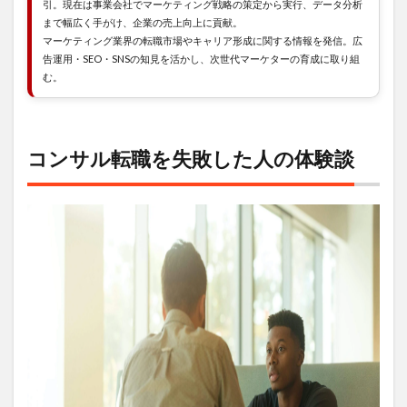
疲弊
引。現在は事業会社でマーケティング戦略の策定から実行、データ分析
した
まで幅広く手がけ、企業の売上向上に貢献。
マーケティング業界の転職市場やキャリア形成に関する情報を発信。広
2
告運用・SEO・SNSの知見を活かし、次世代マーケターの育成に取り組
転職
む。
後の
後悔
に繋
がる
理由
コンサル転職を失敗した人の体験談
2.1
理由
その
１：
転職
前後
のギ
ャッ
プが
大き
い
2.2
理由
その