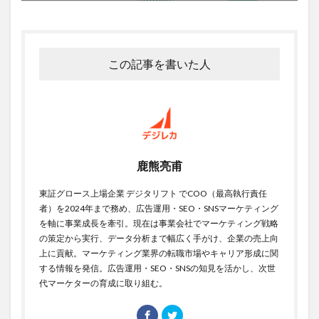
この記事を書いた人
鹿熊亮甫
東証グロース上場企業 デジタリフト でCOO（最高執行責任
者）を2024年まで務め、広告運用・SEO・SNSマーケティング
を軸に事業成長を牽引。現在は事業会社でマーケティング戦略
の策定から実行、データ分析まで幅広く手がけ、企業の売上向
上に貢献。マーケティング業界の転職市場やキャリア形成に関
する情報を発信。広告運用・SEO・SNSの知見を活かし、次世
代マーケターの育成に取り組む。