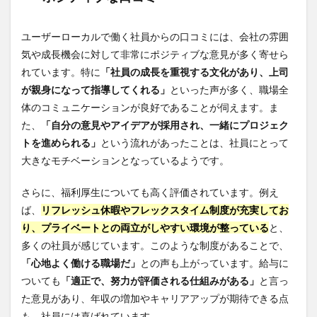
ユーザーローカルで働く社員からの口コミには、会社の雰囲
気や成長機会に対して非常にポジティブな意見が多く寄せら
れています。特に
「社員の成長を重視する文化があり、上司
が親身になって指導してくれる」
といった声が多く、職場全
体のコミュニケーションが良好であることが伺えます。ま
た、
「自分の意見やアイデアが採用され、一緒にプロジェク
トを進められる」
という流れがあったことは、社員にとって
大きなモチベーションとなっているようです。
さらに、福利厚生についても高く評価されています。例え
ば、
リフレッシュ休暇やフレックスタイム制度が充実してお
り、プライベートとの両立がしやすい環境が整っている
と、
多くの社員が感じています。このような制度があることで、
「心地よく働ける職場だ」
との声も上がっています。給与に
ついても
「適正で、努力が評価される仕組みがある」
と言っ
た意見があり、年収の増加やキャリアアップが期待できる点
も、社員には喜ばれています。