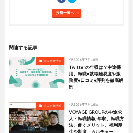
投稿一覧へ
関連する記事
2026年7月16日
求人企業情報
Twitterの年収は？中途採
用、転職•就職難易度や激
務度•口コミ•評判を徹底解
剖
2026年7月16日
求人企業情報
VOYAGE GROUPの中途求
人・転職情報-年収、転職方
法、働くメリット、福利厚
生や制度、カルチャー-