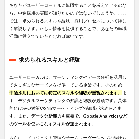
ロー
あなたがユーザーローカルに転職することを考えているのな
カル
ら、中途採用の実態が知りたいのではないでしょうか。ここ
への
転職
では、求められるスキルや経験、採用プロセスについて詳し
はデ
く解説します。正しい情報を提供することで、あなたの転職
ジレ
カが
活動に役立てていただければ幸いです。
おす
す
め！
求められるスキルと経験
8
まと
め
ユーザーローカルは、マーケティングやデータ分析を活用し
てさまざまなサービスを提供している企業です。そのため、
中途採用においては特定のスキルや経験が重視されます。
ま
ず、デジタルマーケティングの知識と経験が必須です。具体
的にはSEO対策やSNSマーケティングの知識が求められま
す。
また、データ分析能力も重要で、Google Analyticsなど
のツールを使いこなすスキルが望まれます
。
さらに、プロジェクト管理やチームリーダーシップの経験も