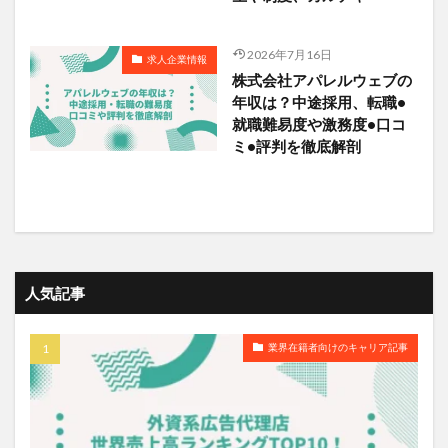
2026年7月16日
求人企業情報
株式会社アパレルウェブの
年収は？中途採用、転職•
就職難易度や激務度•口コ
ミ•評判を徹底解剖
人気記事
業界在籍者向けのキャリア記事