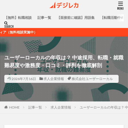
【無料】転職相談
記事一覧
【面接前に確認】用語集
【転職活動中の方
施中）
ユーザーローカルの年収は？ 中途採用、転職・就職
難易度や激務度・口コミ・評判を徹底解剖
2026年7月16日
求人企業情報
株式会社ユーザーローカル
HOME
記事一覧
求人企業情報
ユーザーローカルの年収は？ 