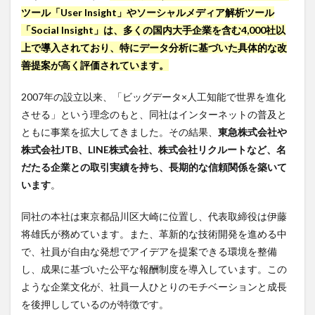
3.2
ツール「User Insight」やソーシャルメディア解析ツール
採用
「Social Insight」は、多くの国内大手企業を含む4,000社以
プロ
上で導入されており、特にデータ分析に基づいた具体的な改
セス
と選
善提案が高く評価されています。
考基
準
2007年の設立以来、「ビッグデータ×人工知能で世界を進化
4
させる」という理念のもと、同社はインターネットの普及と
株式
ともに事業を拡大してきました。その結果、
東急株式会社や
会社
株式会社JTB、LINE株式会社、株式会社リクルートなど、名
ユー
ザー
だたる企業との取引実績を持ち、長期的な信頼関係を築いて
ロー
います
。
カル
の転
職・
同社の本社は東京都品川区大崎に位置し、代表取締役は伊藤
就職
将雄氏が務めています。また、革新的な技術開発を進める中
難易
で、社員が自由な発想でアイデアを提案できる環境を整備
度
し、成果に基づいた公平な報酬制度を導入しています。この
4.1
ような企業文化が、社員一人ひとりのモチベーションと成長
難易
度に
を後押ししているのが特徴です。
関す