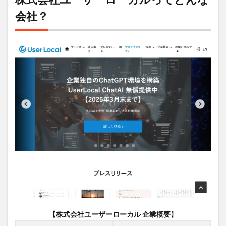
ザー
会社？
ロー
カル
って
どん
な会
社？
2
株式
会社
ユー
ザー
ロー
カル
の年
収事
情
2.1
年代
別年
収モ
デル
【株式会社ユーザーローカル 企業概要
】