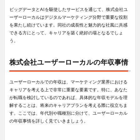
るデ
ビッグデータとAIを駆使したサービスを通じて、株式会社ユ
ータ
ーザーローカルはデジタルマーケティング分野で重要な役割
4.2
を果たし続けています。同社の成長性と魅力的な社風に共感
転職
する
できる方にとって、キャリアを築く絶好の場となるでしょ
メリ
う。
ッ
ト・
デメ
株式会社ユーザーローカルの年収事情
リッ
ト
5
ユーザーローカルでの年収は、マーケティング業界における
激務
度と
キャリアを考える上で非常に重要な要素です。特に、あなた
ユー
が転職を検討しているのであれば、具体的な年収モデルを理
ザー
ロー
解することは、将来のキャリアプランを考える際に役立ちま
カル
す。ここでは、年代別や職種別に分けて、ユーザーローカル
のワ
の年収事情を詳しく見ていきましょう。
ーク
ライ
フバ
ラン