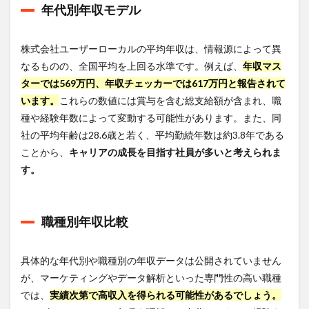
年代別年収モデル
ス
は？
5.1
株式会社ユーザーローカルの平均年収は、情報源によって異
激務
なるものの、全国平均を上回る水準です。例えば、
年収マス
の実
態と
ターでは569万円、年収チェッカーでは617万円と報告されて
他社
います。
これらの数値には賞与を含む総支給額が含まれ、職
比較
種や経験年数によって変動する可能性があります。また、同
5.2
社の平均年齢は28.6歳と若く、平均勤続年数は約3.8年である
ワー
ことから、
キャリアの成長を目指す社員が多いと考えられま
クラ
イフ
す。
バラ
ンス
の現
状
職種別年収比較
6
株式
具体的な年代別や職種別の年収データは公開されていません
会社
が、マーケティングやデータ解析といった専門性の高い職種
ユー
ザー
では、
実績次第で高収入を得られる可能性があるでしょう。
ロー