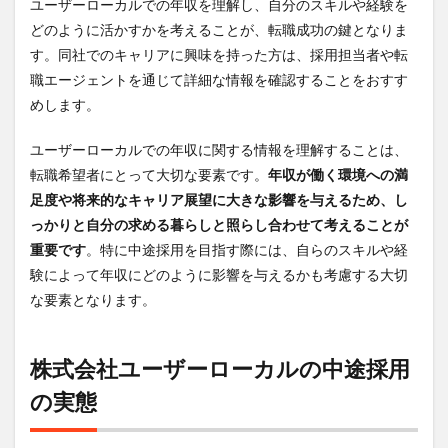
ユーザーローカルでの年収を理解し、自分のスキルや経験を
カル
のリ
どのように活かすかを考えることが、転職成功の鍵となりま
アル
す。同社でのキャリアに興味を持った方は、採用担当者や転
な口
職エージェントを通じて詳細な情報を確認することをおすす
コミ
と評
めします。
判
6.1
ユーザーローカルでの年収に関する情報を理解することは、
ポジ
転職希望者にとって大切な要素です。
年収が働く環境への満
ティ
足度や将来的なキャリア展望に大きな影響を与えるため、し
ブな
口コ
っかりと自分の求める暮らしと照らし合わせて考えることが
ミ
重要です
。特に中途採用を目指す際には、自らのスキルや経
6.2
験によって年収にどのように影響を与えるかも考慮する大切
ネガ
な要素となります。
ティ
ブな
口コ
株式会社ユーザーローカルの中途採用
ミ
の実態
7
ユー
ザー