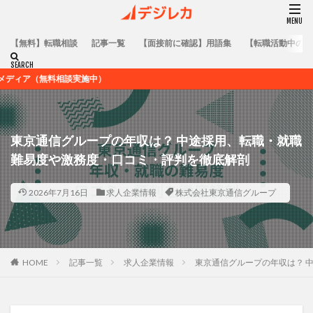
【無料】転職相談
記事一覧
【面接前に確認】用語集
【転職活動中の方
談実施中）
東京通信グループの年収は？ 中途採用、転職・就職
難易度や激務度・口コミ・評判を徹底解剖
2026年7月16日
求人企業情報
株式会社東京通信グループ
HOME
記事一覧
求人企業情報
東京通信グループの年収は？ 