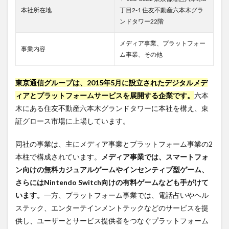
東京
本社所在地
丁目2-1 住友不動産六本木グラ
通信
ンドタワー22階
グル
ープ
の中
メディア事業、プラットフォー
事業内容
途採
ム事業、その他
用の
実態
東京通信グループは、2015年5月に設立されたデジタルメデ
3.1
中途
ィアとプラットフォームサービスを展開する企業です。
六本
採用
木にある住友不動産六本木グランドタワーに本社を構え、東
の求
証グロース市場に上場しています。
人数
と募
集要
同社の事業は、主にメディア事業とプラットフォーム事業の2
件
本柱で構成されています。
メディア事業では、スマートフォ
3.2
ン向けの無料カジュアルゲームやインセンティブ型ゲーム、
採用
さらにはNintendo Switch向けの有料ゲームなども手がけて
プロ
います。
一方、プラットフォーム事業では、電話占いやヘル
セス
の詳
ステック、エンターテインメントテックなどのサービスを提
細
供し、ユーザーとサービス提供者をつなぐプラットフォーム
4