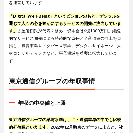
を運営しています。
東京
通信
「Digital Well-Being」というビジョンのもと、デジタルを
グル
ープ
通じて人々の心を豊かにするサービスの開発に注力していま
の転
す。
古屋優樹氏が代表を務め、資本金は6億1300万円。継続
職・
的なサービス開発による持続的な成長と企業価値の向上を目
就職
難易
指し、投資事業やメタバース事業、デジタルサイネージ、人
度
材コンサルティングなど、事業領域を着実に拡大していま
4.1
す。
難易
度に
影響
東京通信グループの年収事情
を与
える
要因
4.2
年収の中央値と上限
業界
内で
の比
東京通信グループの給与水準は、IT・通信業界の中でも比較
較
的好待遇といえます。
2022年12月時点のデータによると、社
5