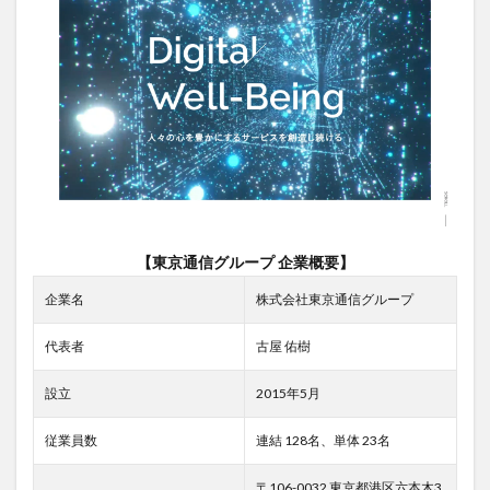
2
東京
通信
グル
ープ
の年
収事
情
2.1
年収
の中
【東京通信グループ 企業概要】
央値
と上
企業名
株式会社東京通信グループ
限
2.2
代表者
古屋 佑樹
ボー
ナス
設立
2015年5月
や昇
給制
従業員数
連結 128名、単体 23名
度
3
〒106-0032 東京都港区六本木3