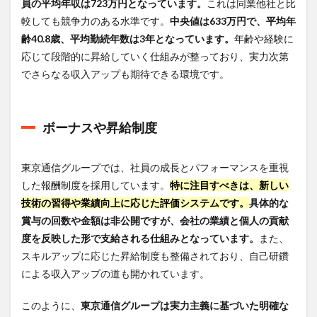
員の平均年収は723万円となっています。
これは同業他社と比
激務
較しても競争力のある水準です。
中央値は633万円で、平均年
度と
東京
齢40.8歳、平均勤続年数は3年となっています。
年齢や経験に
通信
応じて段階的に昇給していく仕組みが整っており、実力次第
グル
でさらなる収入アップも期待できる環境です。
ープ
のワ
ーク
ライ
ボーナスや昇給制度
フバ
ラン
ス
は？
東京通信グループでは、社員の成長とパフォーマンスを重視
した報酬制度を採用しています。
特に注目すべきは、新しい
5.1
労働
技術の習得や業績向上に応じた評価システムです。
具体的な
時間
賞与の回数や金額は非公開ですが、会社の業績と個人の貢献
と業
度を反映した形で支給される仕組みとなっています。
また、
務内
容
スキルアップに応じた昇給制度も整備されており、自己研鑽
による収入アップの道も開かれています。
5.2
フレ
ック
このように、
東京通信グループは実力主義に基づいた明確な
スタ