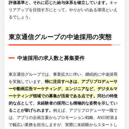
評価基準と、それに応じた給与体系を確立しています。
キャ
イム
リアアップを目指す方にとって、やりがいのある環境といえ
制度
や休
るでしょう。
暇制
度
6
東京通信グループの中途採用の実態
東京
通信
グル
ープ
中途採用の求人数と募集要件
のリ
アル
な口
東京通信グループでは、事業拡大に伴い、継続的に中途採用
コミ
を実施しています。
特に注目すべきは、アプリプロデューサ
と評
判
ーや動画広告マーケティング、エンジニアなど、デジタルマ
ーケティング領域での募集が活発である点です。
同社の特徴
6.1
社員
的な点として、未経験者の採用にも積極的な姿勢を示してい
のポ
ることが挙げられます。
例えば、アプリプロデューサー職で
ジテ
は、アプリの企画立案からプロモーション戦略、ASO対策ま
ィブ
な口
で幅広い業務を担当しますが、実際に未経験からスタートし
コミ