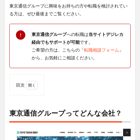
東京通信グループに興味をお持ちの方や転職を検討されてい
る方は、ぜひ最後までご覧ください。
東京通信グループ
への転職は
当サイトデジレカ
!
経由でもサポートが可能
です。
ご希望の方は、こちらの「
転職相談フォーム
」
から、お気軽にご相談ください。
目次
1
東京
通信
グル
東京通信グループってどんな会社？
ープ
って
どん
な会
社？