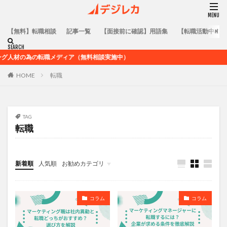
【無料】転職相談
記事一覧
【面接前に確認】用語集
【転職活動中の方
材の為の転職メディア（無料相談実施中）
HOME
転職
TAG
転職
新着順
人気順
お勧めカテゴリ
コラム
用語集
転職活動全般に関するノウハウ
業界未経験者向けのキャリア記事
業界在籍者向けのキャリア記事
求人企業情報
コラム
コラム