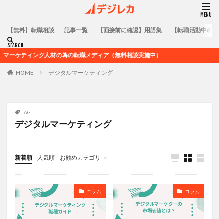
【無料】転職相談
記事一覧
【面接前に確認】用語集
【転職活動中の方
ケティング人材の為の転職メディア（無料相談実施中）
HOME
デジタルマーケティング
TAG
デジタルマーケティング
新着順
人気順
お勧めカテゴリ
コラム
用語集
転職活動全般に関するノウハウ
業界未経験者向けのキャリア記事
業界在籍者向けのキャリア記事
求人企業情報
コラム
コラム