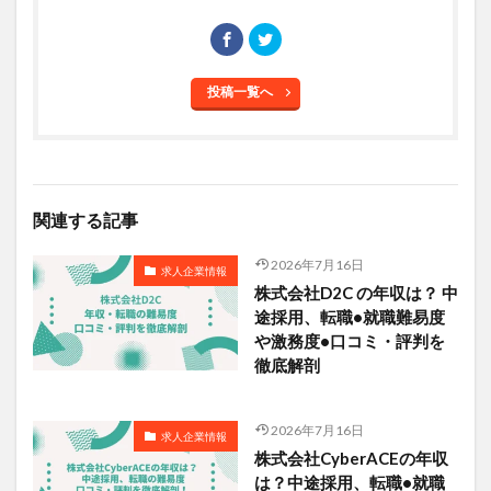
投稿一覧へ
関連する記事
2026年7月16日
求人企業情報
株式会社D2C の年収は？ 中
途採用、転職•就職難易度
や激務度•口コミ・評判を
徹底解剖
2026年7月16日
求人企業情報
株式会社CyberACEの年収
は？中途採用、転職•就職