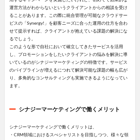
ナジーマ
運営方法がわからないというクライアントからの相談を受け
ーケティ
ングの評
ることがあります。この際に統合管理が可能なクラウドサー
判
ビスの「Synergy!」を顧客ニーズに合った運用の仕方を合わ
3.3
せて提示すれば、クライアントが抱えている課題の解決にな
シナ
るでしょう。
ジー
このような形で自社において確立してきたサービスを活用
マー
ケテ
し、プロモーションをしたいクライアントの悩みを解決に導
ィン
いているのがシナジーマーケティングの特徴です。サービス
グの
福利
のパイプラインが増えるにつれて解決可能な課題の幅も広が
厚生
り、多角的なコンサルティングも実施できるようになってい
や制
ます。
度
は？
3.4
シナジーマーケティングで働くメリット
シナ
ジー
マー
ケテ
シナジーマーケティングで働くメリットは、
ィン
・CRM領域におけるスぺシャリストを目指しつつ、様々な領
グの