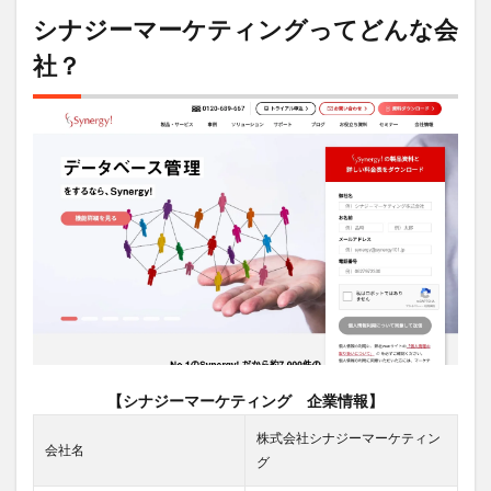
マー
シナジーマーケティングってどんな会
ケテ
社？
ィン
グっ
てど
んな
会
社？
1.1
国内
最大
規模
のク
ラウ
ド型
CRM
シス
テム
を有
【シナジーマーケティング 企業情報】
す
る、
株式会社シナジーマーケティン
会社名
国内
グ
でも
数少