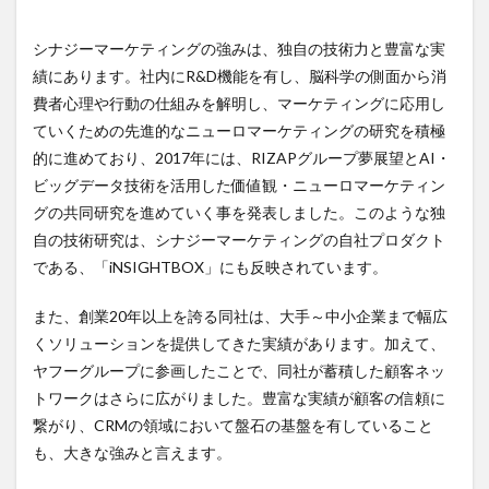
グの
年収
シナジーマーケティングの強みは、独自の技術力と豊富な実
2.5
績にあります。社内にR&D機能を有し、脳科学の側面から消
シナ
費者心理や行動の仕組みを解明し、マーケティングに応用し
ジー
マー
ていくための先進的なニューロマーケティングの研究を積極
ケテ
的に進めており、2017年には、RIZAPグループ夢展望とAI・
ィン
ビッグデータ技術を活用した価値観・ニューロマーケティン
グに
転職
グの共同研究を進めていく事を発表しました。このような独
する
自の技術研究は、シナジーマーケティングの自社プロダクト
ため
である、「iNSIGHTBOX」にも反映されています。
に
は？
また、創業20年以上を誇る同社は、大手～中小企業まで幅広
3
くソリューションを提供してきた実績があります。加えて、
シナ
ジー
ヤフーグループに参画したことで、同社が蓄積した顧客ネッ
マー
トワークはさらに広がりました。豊富な実績が顧客の信頼に
ケテ
ィン
繋がり、CRMの領域において盤石の基盤を有していること
グで
も、大きな強みと言えます。
の採
用活