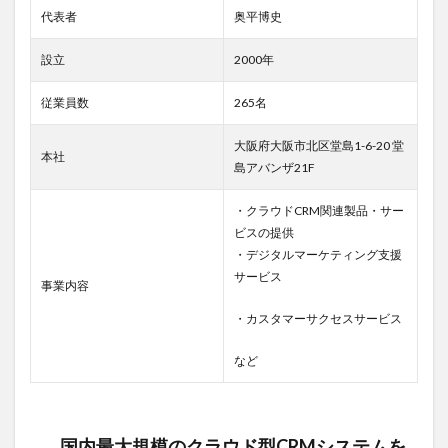
代表者
奥平博史
ない
CRM
特化
設立
2000年
企業
従業員数
265名
1.2
シナ
ジー
大阪府大阪市北区堂島1-6-20 堂
本社
マー
島アバンザ21F
ケテ
ィン
・クラウドCRM関連製品・サー
グの
強み
ビスの提供
は、
・デジタルマーケティング支援
独自
サービス
事業内容
の技
術力
・カスタマーサクセスサービス
と豊
富な
実績
など
にあ
り
2
国内最大規模のクラウド型CRMシステムを
シナ