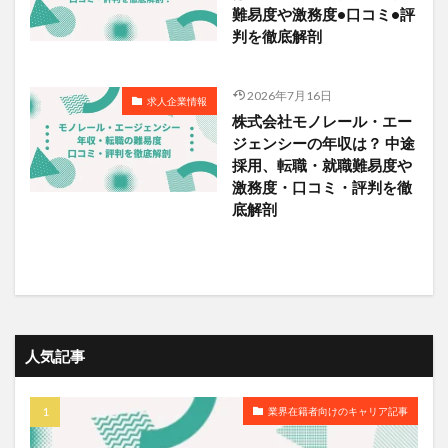
難易度や激務度•口コミ•評
判を徹底解剖
2026年7月16日
求人企業情報
株式会社モノレール・エー
ジェンシーの年収は？ 中途
採用、転職・就職難易度や
激務度・口コミ・評判を徹
底解剖
人気記事
業界在籍者向けのキャリア記事