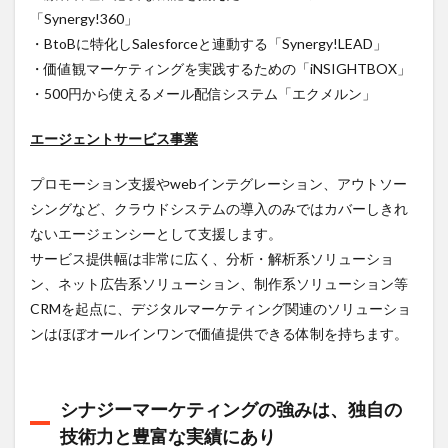
ケテ
「Synergy!360」
ィン
・BtoBに特化しSalesforceと連動する「Synergy!LEAD」
グの
・価値観マーケティングを実践するための「iNSIGHTBOX」
カル
チャ
・500円から使えるメール配信システム「エクメルン」
ー
2.3
エージェントサービス事業
シナ
ジー
プロモーション支援やwebインテグレーション、アウトソー
マー
シングなど、クラウドシステムの導入のみではカバーしきれ
ケテ
ィン
ないエージェンシーとして支援します。
グの
サービス提供幅は非常に広く、分析・解析系ソリューショ
所在
地・
ン、ネット広告系ソリューション、制作系ソリューション等
オフ
CRMを起点に、デジタルマーケティング関連のソリューショ
ィス
ンはほぼオールインワンで価値提供できる体制を持ちます。
2.4
シナ
ジー
シナジーマーケティングの強みは、独自の
マー
ケテ
技術力と豊富な実績にあり
ィン