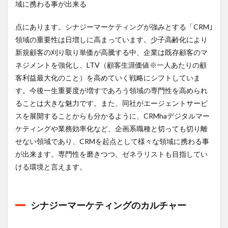
選考
域に携わる事が出来る
難易
度
点にあります。シナジーマーケティングが強みとする「CRM｣
3.5
領域の重要性は日増しに高まっています。少子高齢化により
【シ
新規顧客の刈り取り単価が高騰する中、企業は既存顧客のマ
ナジ
ネジメントを強化し、LTV（顧客生涯価値※一人あたりの顧
ーマ
ーケ
客利益最大化のこと）を高めていく戦略にシフトしていま
ティ
す。今後一生重要度が増すであろう領域の専門性を高められ
ング
ることは大きな魅力です。また、同社がエージェントサービ
の求
人を
スを展開することからも分かるように、CRMhaデジタルマー
ご覧
ケティングや業務効率化など、企画系職種と切っても切り離
の方
へオ
せない領域であり、CRMを起点として様々な領域に携わる事
スス
が出来ます。専門性を磨きつつ、ゼネラリストも目指してい
メ企
ける環境と言えます。
業】
4
まと
め
シナジーマーケティングのカルチャー