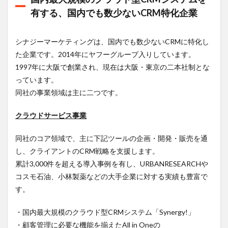
ジー
有する、国内でも数少ないCRM特化企業
マー
ケテ
ィン
シナジーマーケティングは、国内でも数少ないCRMに特化し
グが
た企業です。2014年にヤフーグループ入りしています。
解決
でき
1997年に大阪で創業され、現在は大阪・東京の二本社制とな
る課
っています。
題
同社の事業領域は主に二つです。
2.1
シナ
クラウドサービス事
業
ジー
マー
ケテ
同社のコア領域で、主に下記ツールの企画・開発・販売を通
ィン
し、クライアントのCRM戦略を支援します。
グで
働く
累計3,000件を超える導入事例を有し、URBANRESEARCHや
メリ
コスモ石油、小林製薬などの大手企業に対する実績も豊富で
ット
す。
2.2
シナ
・国内最大規模のクラウド型CRMシステム「Synergy!」
ジー
・顧客管理に必要な機能を揃えたAll in Oneの
マー