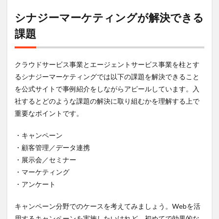
動の
概要
シナジーマーケティングが解決できる
3.1
課題
シナ
ジー
マー
クラウドサービス事業とエージェントサービス事業を柱とす
ケテ
ィン
るシナジーマーケティングでは以下の課題を解決できること
グに
を公式サイトで事例紹介をしながらアピールしています。入
おけ
社するとどのような課題の解決に取り組むかを理解する上で
る第
二新
重要なポイントです。
卒の
採用
・キャンペーン
の動
き
・顧客管理／データ連携
・展示会／セミナー
3.2
Vorkers、
・マーケティング
転職会
・アンケート
議、カイ
シャの評
判から読
キャンペーン分野でのケースを考えてみましょう。Webを活
み解くシ
用するキャンペーンを実施したいけれど、初めてで効果的な