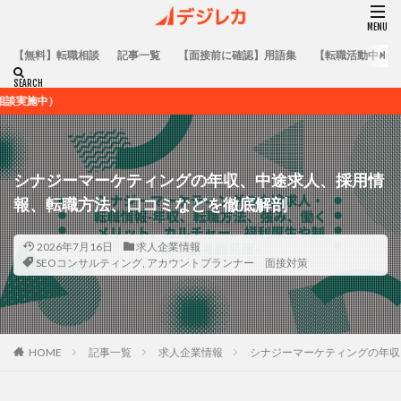
【無料】転職相談
記事一覧
【面接前に確認】用語集
【転職活動中の方
マーケテ
シナジーマーケティングの年収、中途求人、採用情
報、転職方法、口コミなどを徹底解剖
2026年7月16日
求人企業情報
SEOコンサルティング
,
アカウントプランナー 面接対策
HOME
記事一覧
求人企業情報
シナジーマーケティングの年収