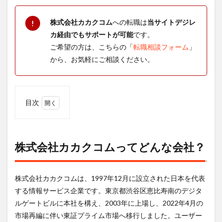
株式会社カカクコム
への転職は
当サイトデジレ
!
カ経由でもサポートが可能
です。
ご希望の方は、こちらの「
転職相談フォーム
」
から、お気軽にご相談ください。
目次
1
株式
会社
カカ
株式会社カカクコムってどんな会社？
クコ
ムっ
てど
株式会社カカクコムは、1997年12月に設立された日本を代表
んな
会
する情報サービス企業です。東京都渋谷区恵比寿南のデジタ
社？
ルゲートビルに本社を構え、2003年に上場し、2022年4月の
2
市場再編に伴い東証プライム市場へ移行しました。ユーザー
株式