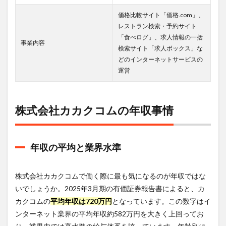
株式
会社
価格比較サイト「価格.com」、
カカ
レストラン検索・予約サイト
クコ
「食べログ」、求人情報の一括
ムの
事業内容
検索サイト「求人ボックス」な
転
どのインターネットサービスの
職・
就職
運営
難易
度
4.1
株式会社カカクコムの年収事情
転職
時の
難易
度分
年収の平均と業界水準
析
4.2
株式会社カカクコムで働く際に最も気になるのが年収ではな
雇用
市場
いでしょうか。2025年3月期の有価証券報告書によると、カ
のト
カクコムの
平均年収は720万円
となっています。この数字はイ
レン
ドと
ンターネット業界の平均年収約582万円を大きく上回ってお
影響