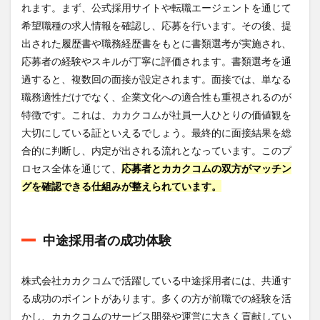
囲気
れます。まず、公式採用サイトや転職エージェントを通じて
6.2
希望職種の求人情報を確認し、応募を行います。その後、提
従業
出された履歴書や職務経歴書をもとに書類選考が実施され、
員の
応募者の経験やスキルが丁寧に評価されます。書類選考を通
評価
とフ
過すると、複数回の面接が設定されます。面接では、単なる
ィー
職務適性だけでなく、企業文化への適合性も重視されるのが
ドバ
特徴です。これは、カカクコムが社員一人ひとりの価値観を
ック
大切にしている証といえるでしょう。最終的に面接結果を総
7
合的に判断し、内定が出される流れとなっています。このプ
株式
会社
ロセス全体を通じて、
応募者とカカクコムの双方がマッチン
カカ
グを確認できる仕組みが整えられています。
クコ
ムへ
の転
職は
中途採用者の成功体験
デジ
レカ
がお
株式会社カカクコムで活躍している中途採用者には、共通す
すす
め！
る成功のポイントがあります。多くの方が前職での経験を活
かし、カカクコムのサービス開発や運営に大きく貢献してい
8