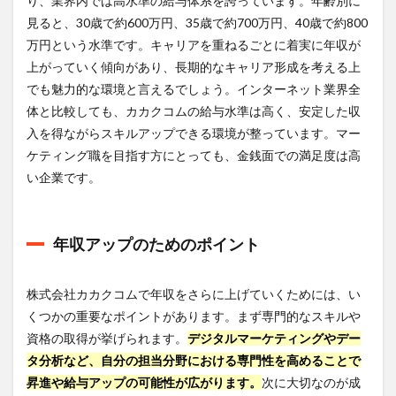
り、業界内では高水準の給与体系を誇っています。年齢別に
5
見ると、30歳で約600万円、35歳で約700万円、40歳で約800
激務
万円という水準です。キャリアを重ねるごとに着実に年収が
度と
上がっていく傾向があり、長期的なキャリア形成を考える上
株式
会社
でも魅力的な環境と言えるでしょう。インターネット業界全
カカ
体と比較しても、カカクコムの給与水準は高く、安定した収
クコ
入を得ながらスキルアップできる環境が整っています。マー
ムの
ワー
ケティング職を目指す方にとっても、金銭面での満足度は高
クラ
い企業です。
イフ
バラ
ンス
は？
年収アップのためのポイント
5.1
労働
時間
株式会社カカクコムで年収をさらに上げていくためには、い
と勤
くつかの重要なポイントがあります。まず専門的なスキルや
務環
資格の取得が挙げられます。
デジタルマーケティングやデー
境
タ分析など、自分の担当分野における専門性を高めることで
5.2
昇進や給与アップの可能性が広がります。
次に大切なのが成
ワー