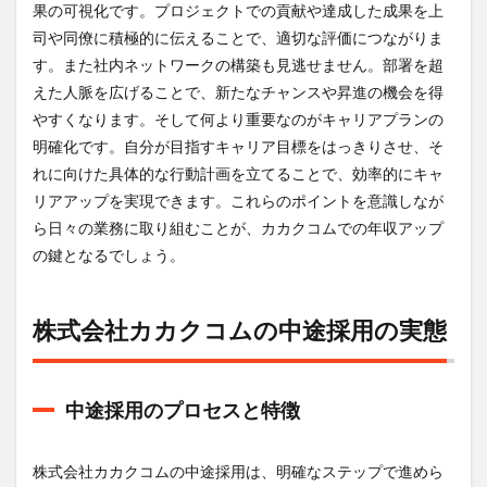
クラ
果の可視化です。プロジェクトでの貢献や達成した成果を上
イフ
司や同僚に積極的に伝えることで、適切な評価につながりま
バラ
ンス
す。また社内ネットワークの構築も見逃せません。部署を超
改善
えた人脈を広げることで、新たなチャンスや昇進の機会を得
の取
やすくなります。そして何より重要なのがキャリアプランの
り組
み
明確化です。自分が目指すキャリア目標をはっきりさせ、そ
れに向けた具体的な行動計画を立てることで、効率的にキャ
6
株式
リアアップを実現できます。これらのポイントを意識しなが
会社
ら日々の業務に取り組むことが、カカクコムでの年収アップ
カカ
の鍵となるでしょう。
クコ
ムの
リア
ルな
株式会社カカクコムの中途採用の実態
口コ
ミと
評判
中途採用のプロセスと特徴
6.1
社内
文化
と雰
株式会社カカクコムの中途採用は、明確なステップで進めら