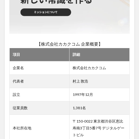
会社
カカ
クコ
ムの
中途
採用
の実
態
【株式会社カカクコム 企業概要】
3.1
項目
詳細
中途
採用
企業名
株式会社カカクコム
のプ
ロセ
代表者
村上 敦浩
スと
特徴
設立
1997年12月
3.2
中途
従業員数
1,381名
採用
者の
成功
〒150-0022 東京都渋谷区恵比
体験
本社所在地
寿南3丁目5番7号 デジタルゲー
トビル
4