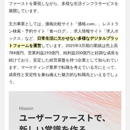
ファーストを重視しながら、多様な生活インフラサービスを
会社
展開しています。
カカ
クコ
ムの
主力事業としては、価格比較サイト「価格.com」、レストラ
年収
ン検索・予約サイト「食べログ」、求人情報サイト「求人ボ
事情
ックス」など、
日常生活に欠かせない多様なデジタルプラッ
2.1
トフォームを運営
しています。2025年3月期の業績は売上高
年収
の平
784億円、営業利益293億円、純利益200億円と好調な成長を
均と
続けており、安定した経営基盤を持つ企業として知られてい
業界
ます。マーケティング業界で転職を考えている方にとって、
水準
成長性と安定性を兼ね備えた魅力的な転職先といえるでしょ
2.2
う。
年収
アッ
プの
ため
のポ
イン
ト
3
株式