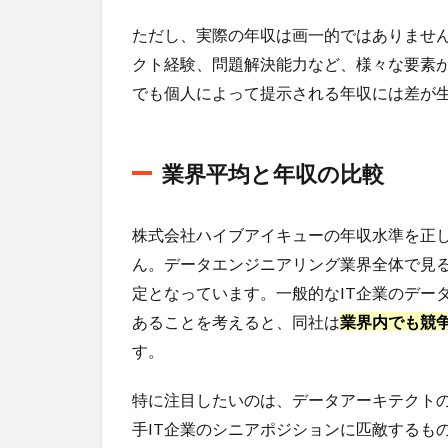
ブア
ただし、実際の年収は画一的ではありませ
イキ
ュー
クト経験、問題解決能力など、様々な要素
の転
でも個人によって提示される年収には差が
職・
就職
難易
度
業界平均と年収の比較
4.1
過去
株式会社ハイブアイキューの年収水準を正
の選
考結
ん。データエンジニアリング業界全体で見
果か
定となっています。一般的なIT企業のデータ
ら見
あることを考えると、同社は
業界内でも競
る難
易度
す。
4.2
特に注目したいのは、データアーキテクトの
他企
業と
手IT企業のシニアポジションに匹敵するも
の比