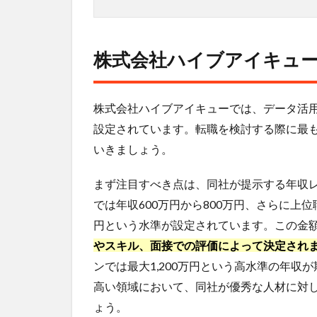
態
3.1
採用
株式会社ハイブアイキュ
プロ
セス
の詳
株式会社ハイブアイキューでは、データ活
細
設定されています。転職を検討する際に最
3.2
いきましょう。
求人
募集
の傾
まず注目すべき点は、同社が提示する年収
向と
では年収600万円から800万円、さらに上位
必要
円という水準が設定されています。この金
スキ
ル
やスキル、面接での評価によって決定され
ンでは最大1,200万円という高水準の年
4
株式
高い領域において、同社が優秀な人材に対
会社
ょう。
ハイ