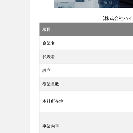
態
3
【株式会社ハイ
株
式
項目
会
社
企業名
ハ
イ
ブ
代表者
ア
イ
設立
キ
ュ
従業員数
ー
の
中
本社所在地
途
採
用
の
事業内容
実