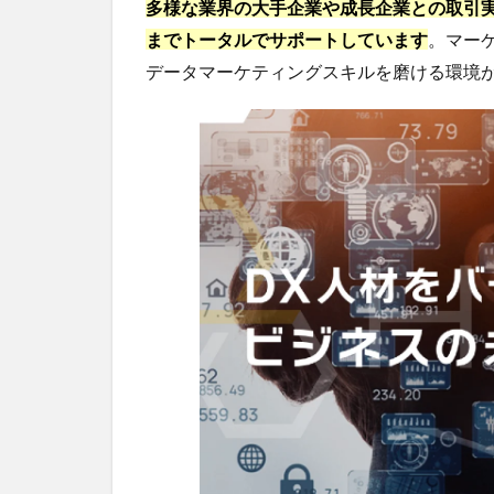
キ
多様な業界の大手企業や成長企業との取引
ュ
までトータルでサポートしています
。マー
ー
データマーケティングスキルを磨ける環境
の
年
収
事
情
2.1
業界
平均
と年
収の
比較
2.2
ポジ
ショ
ン別
年収
の実