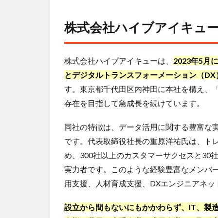
株式
会社
株式会社ハイブアイキュ
ハイ
ブア
イキ
ュー
株式会社ハイブアイキューは、
2023年5
って
とデジタルトランスフォーメーション（DX
どん
す。東京都千代田区内神田に本社を構え、
な会
社？
存在を目指して急成長を続けています。
2
同社の特徴は、データ活用に関する豊富な
株
式
です。代表取締役社長の重原洋祐氏は、トレジャーデー
会
め、300社以上のカスタマーサクセスと3
社
ハ
実力者です。このような経験豊富なメンバー
イ
用支援、人材育成支援、DXエンジニアネッ
ブ
ア
設立から間もないにもかかわらず、IT、製
イ