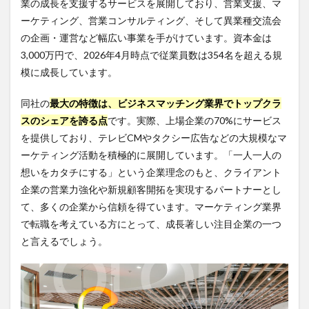
業の成長を支援するサービスを展開しており、営業支援、マ
フロ
ンテ
ーケティング、営業コンサルティング、そして異業種交流会
ィア
の企画・運営など幅広い事業を手がけています。資本金は
株式
3,000万円で、2026年4月時点で従業員数は354名を超える規
会社
の年
模に成長しています。
収事
情
同社の
最大の特徴は、ビジネスマッチング業界でトップクラ
2.1
スのシェアを誇る点
です。実際、上場企業の70%にサービス
年収
を提供しており、テレビCMやタクシー広告などの大規模なマ
の平
ーケティング活動を積極的に展開しています。「一人一人の
均と
中央
想いをカタチにする」という企業理念のもと、クライアント
値
企業の営業力強化や新規顧客開拓を実現するパートナーとし
2.2
て、多くの企業から信頼を得ています。マーケティング業界
年収
で転職を考えている方にとって、成長著しい注目企業の一つ
に影
響す
と言えるでしょう。
る要
因
3
フロ