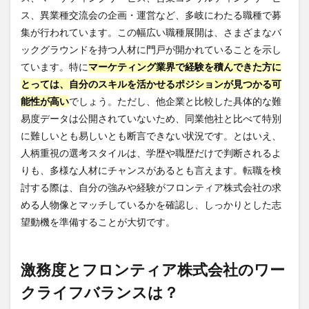
ス、異業種交流会の企画・運営など、多岐にわたる職種で募
集が行われています。この幅広い職種展開は、さまざまなバ
ックグラウンドを持つ人材に門戸が開かれていることを示し
ています。特に
マーケティング業界で経験を積んできた方に
とっては、自分のスキルを活かせるポジションが見つかる可
能性が高い
でしょう。ただし、他企業と比較した具体的な難
易度データは公開されていないため、同業他社と比べて特別
に難しいとも易しいとも断言できない状況です。とはいえ、
人柄重視の選考スタイルは、学歴や職歴だけで判断されるよ
りも、多様な人材にチャンスがあるとも言えます。転職を検
討する際は、自分の強みや経験がフロンティア株式会社の求
める人物像とマッチしているかを確認し、しっかりとした志
望動機を準備することが大切です。
激務度とフロンティア株式会社のワー
クライフバランスは？