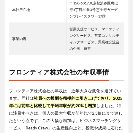
ンテ
〒150-6017 東京都渋谷区恵比
ィア
本社所在地
寿4丁目20番3号 恵比寿ガーデ
株式
ンプレイスタワー17階
会社
の転
職・
営業支援サービス、マーケティ
就職
ングサービス、営業コンサルテ
難易
事業内容
ィングサービス、異業種交流会
度
の企画・運営
4.1
転職
難易
度の
フロンティア株式会社の年収事情
評価
基準
4.2
フロンティア株式会社の年収は、近年大きな変化を遂げてい
求人
ます。同社は
社員への報酬を積極的に引き上げており、2025
情報
年には前年と比較して平均年収が約20%も増加
しました。特
の傾
向と
に注目すべきは、個人の最大年収が前年比で2.3倍にまで達し
他企
たという点です。この大幅な増加は、ビジネスマッチングサ
業と
ービス「Ready Crew」の生産性向上と、役職や成果に応じた
の比
較