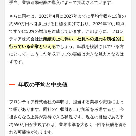
手当、業績連動報酬の導入によって実現されています。
5
さらに同社は、2023年4月に2027年までに平均年収を1.5倍の
激務
度と
約650万円へ引き上げる目標を掲げており、2024年10月時点
フロ
ですでに33%の増加を達成しています。このように、フロン
ンテ
ィア
ティア株式会社は
業績向上に伴い、社員への還元を積極的に
株式
行っている企業といえる
でしょう。転職を検討されている方
会社
にとって、こうした年収アップの実績は大きな魅力となるは
のワ
ーク
ずです。
ライ
フバ
ラン
ス
年収の平均と中央値
は？
5.1
フロンティア株式会社の年収は、担当する業界や職種によっ
一日
の平
て幅があります。同社の年収引き上げ施策を考慮すると、今
均労
後さらなる上昇が期待できる状況です。現在の目標である平
働時
均650万円が実現すれば、業界水準を大きく上回る報酬を得ら
間
れる可能性があります。
5.2