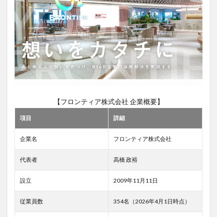
ンテ
ィア
株式
会社
の中
途採
用の
実態
3.1
中途
採用
【フロンティア株式会社 企業概要】
の流
れと
項目
詳細
プロ
セス
企業名
フロンティア株式会社
3.2
求人
代表者
高橋 政裕
情報
の傾
設立
2009年11月11日
向
4
従業員数
354名（2026年4月1日時点）
フロ