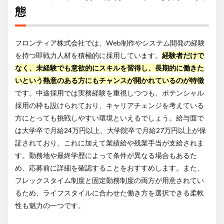
ティ
態
ブな
口コ
ミ
フロンティア株式会社では、Web制作やシステム開発の経験
6.2
を持つ即戦力人材を積極的に採用しています。
経験者だけで
従業
なく、未経験でも意欲的にスキルを習得し、長期的に働きた
員の
ネガ
いという熱意のある方にもチャンスが開かれているのが特徴
ティ
です。中途採用では実務経験を重視しつつも、ポテンシャル
ブな
口コ
採用の枠も設けられており、キャリアチェンジを考えている
ミ
方にとっても挑戦しやすい環境といえるでしょう。給与面で
7
は大学卒で月給24万円以上、大学院卒で月給27万円以上が保
フロ
証されており、これに加えて業績給や残業手当が支給されま
ンテ
す。勤務地や最終学歴によって条件が異なる場合もあるた
ィア
株式
め、応募前に詳細を確認することをおすすめします。また、
会社
フレックスタイム制度と固定勤務制度の両方が用意されてい
への
るため、ライフスタイルに合わせた働き方を選択できる柔軟
転職
はデ
性も魅力の一つです。
ジレ
カが