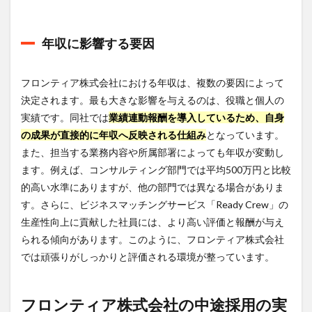
ワー
クラ
イフ
年収に影響する要因
バラ
ンス
の実
フロンティア株式会社における年収は、複数の要因によって
態
決定されます。最も大きな影響を与えるのは、役職と個人の
6
実績です。同社では
業績連動報酬を導入しているため、自身
フロ
ンテ
の成果が直接的に年収へ反映される仕組み
となっています。
ィア
また、担当する業務内容や所属部署によっても年収が変動し
株式
ます。例えば、コンサルティング部門では平均500万円と比較
会社
のリ
的高い水準にありますが、他の部門では異なる場合がありま
アル
す。さらに、ビジネスマッチングサービス「Ready Crew」の
な口
生産性向上に貢献した社員には、より高い評価と報酬が与え
コミ
と評
られる傾向があります。このように、フロンティア株式会社
判
では頑張りがしっかりと評価される環境が整っています。
6.1
従業
員の
フロンティア株式会社の中途採用の実
ポジ