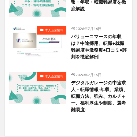
報・年収・転職難易度を徹
底解説
2026年7月16日
求人企業情報
バリューコマースの年収
は？中途採用、転職•就職
難易度や激務度•口コミ•評
判を徹底解剖
2026年7月16日
求人企業情報
デジタルガレージの中途求
人・転職情報-年収、業績、
転職方法、強み、カルチャ
ー、福利厚生や制度、選考
難易度-