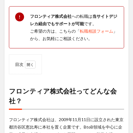
フロンティア株式会社
への転職は
当サイトデジ
!
レカ経由でもサポートが可能
です。
ご希望の方は、こちらの「
転職相談フォーム
」
から、お気軽にご相談ください。
目次
1
フロ
ンテ
ィア
フロンティア株式会社ってどんな会
株式
社？
会社
って
どん
な会
フロンティア株式会社は、2009年11月11日に設立された東京
社？
都渋谷区恵比寿に本社を置く企業です。BtoB領域を中心に企
2