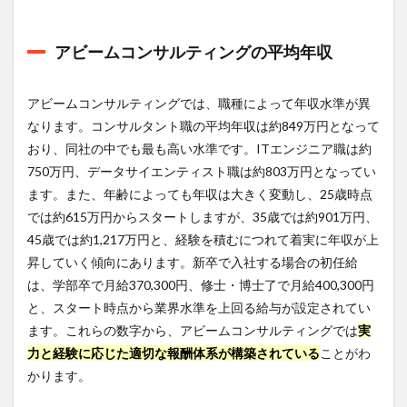
ング
株式
会社
アビームコンサルティングの平均年収
のワ
ーク
ライ
アビームコンサルティングでは、職種によって年収水準が異
フバ
ラン
なります。コンサルタント職の平均年収は約849万円となって
ス
おり、同社の中でも最も高い水準です。ITエンジニア職は約
は？
750万円、データサイエンティスト職は約803万円となってい
5.1
ます。また、年齢によっても年収は大きく変動し、25歳時点
激務
では約615万円からスタートしますが、35歳では約901万円、
の実
態
45歳では約1,217万円と、経験を積むにつれて着実に年収が上
昇していく傾向にあります。新卒で入社する場合の初任給
5.2
は、学部卒で月給370,300円、修士・博士了で月給400,300円
ワー
クラ
と、スタート時点から業界水準を上回る給与が設定されてい
イフ
ます。これらの数字から、アビームコンサルティングでは
実
バラ
ンス
力と経験に応じた適切な報酬体系が構築されている
ことがわ
の向
かります。
上策