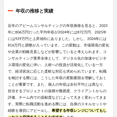
6
アビ
年収の推移と実績
ーム
コン
サル
近年のアビームコンサルティングの年収推移を見ると、2023
ティ
ング
年に806万円だった平均年収が2024年には872万円、2025年
株式
には929万円と上昇傾向にありました。しかし、2026年には
会社
のリ
816万円と調整が入っています。この変動は、市場環境の変化
アル
や企業の戦略見直しなどが影響していると考えられます。コ
な口
ンサルティング業界全体として、デジタル化の加速やビジネ
コミ
と評
ス環境の変化に伴い、人材への投資が活発化している一方
判
で、経済状況に応じた柔軟な対応も求められています。転職
6.1
を検討する際には、こうした年収の変動要因を理解しておく
社員
ことが重要です。また、個人の年収は全社平均とは異なり、
の声
担当するプロジェクトの規模や難易度、クライアントからの
6.2
評価、チーム内での貢献度などによって大きく変わってきま
企業
す。実際に転職活動を進める際には、自身のスキルセットや
の強
みと
経験を適切にアピールし、
希望する年収レンジについてもし
弱み
っかりと交渉することをおすすめ
します。