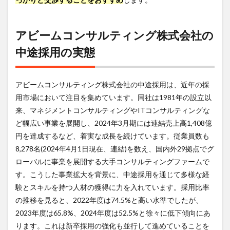
7
アビ
ーム
アビームコンサルティング株式会社の
コン
サル
中途採用の実態
ティ
ング
株式
アビームコンサルティング株式会社の中途採用は、近年の採
会社
への
用市場において注目を集めています。同社は1981年の設立以
転職
来、マネジメントコンサルティングやITコンサルティングな
はデ
ジレ
ど幅広い事業を展開し、2024年3月期には連結売上高1,408億
カが
円を達成するなど、着実な成長を続けています。従業員数も
おす
8,278名(2024年4月1日現在、連結)を数え、国内外29拠点でグ
す
め！
ローバルに事業を展開する大手コンサルティングファームで
す。こうした事業拡大を背景に、中途採用を通じて多様な経
8
まと
験とスキルを持つ人材の獲得に力を入れています。採用比率
め
の推移を見ると、2022年度は74.5%と高い水準でしたが、
2023年度は65.8%、2024年度は52.5%と徐々に低下傾向にあ
ります。これは新卒採用の強化も並行して進めていることを