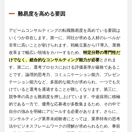
難易度を高める要因
アビームコンサルティングの転職難易度を高めている要因は
いくつか存在します。第一に、同社が求める人材のレベルが
非常に高いことが挙げられます。戦略立案からIT導入、業務
改革まで幅広い領域をカバーするため、
特定分野の専門性だ
けでなく、総合的なコンサルティング能力が必要
とされま
す。第二に、選考プロセスにおける評価基準が厳格であるこ
とです。論理的思考力、コミュニケーション能力、プレゼン
テーション能力など、多面的な能力が求められ、一つでも欠
けていると選考を通過することが難しくなります。第三に、
競争率の高さも難易度を押し上げています。中途採用に積極
的である一方で、優秀な応募者が多数集まるため、その中で
自分の強みを明確にアピールする必要があります。さらに、
コンサルティング業界未経験者にとっては、業界特有の思考
法やビジネスフレームワークの理解が求められるため、事前