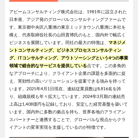
株式
会社
アビームコンサルティング株式会社は、1981年に設立された
って
どん
日本発、アジア発のグローバルコンサルティングファームで
な会
す。東京都中央区八重洲の東京ミッドタウン八重洲に本社を
社？
構え、代表取締役社長の山田貴博氏のもと、国内外で幅広く
2
ビジネスを展開しています。同社の最大の特徴は、
マネジメ
アビ
ントコンサルティング、ビジネスプロセスコンサルティン
ーム
コン
グ、ITコンサルティング、アウトソーシングという4つの事業
サル
領域で総合的なサービスを提供している
点です。この多角的
ティ
なアプローチにより、クライアント企業の課題を多面的に捉
ング
株式
え、実効性の高いソリューションを提案できる強みを持って
会社
います。2025年4月1日現在、連結従業員数は8,816名を誇
の年
収事
り、組織規模も年々拡大しています。2024年3月期の連結売
情
上高は1,408億円を記録しており、安定した経営基盤を築いて
2.1
います。国内外に多数の拠点を持ち、世界各地のアライアン
アビ
スパートナーと連携することで、グローバルな視点からクラ
ーム
イアントの変革実現を支援しているのが特徴です。
コン
サル