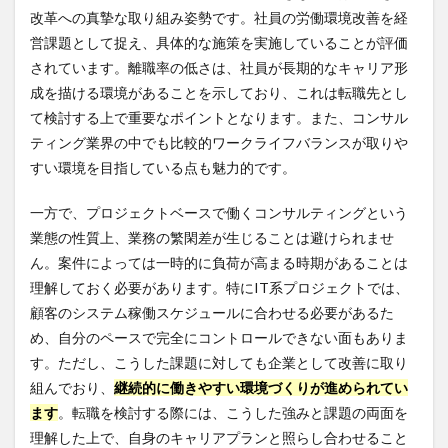
改革への真摯な取り組み姿勢です。社員の労働環境改善を経
営課題として捉え、具体的な施策を実施していることが評価
されています。離職率の低さは、社員が長期的なキャリア形
成を描ける環境があることを示しており、これは転職先とし
て検討する上で重要なポイントとなります。また、コンサル
ティング業界の中でも比較的ワークライフバランスが取りや
すい環境を目指している点も魅力的です。
一方で、プロジェクトベースで働くコンサルティングという
業態の性質上、業務の繁閑差が生じることは避けられませ
ん。案件によっては一時的に負荷が高まる時期があることは
理解しておく必要があります。特にIT系プロジェクトでは、
顧客のシステム稼働スケジュールに合わせる必要があるた
め、自分のペースで完全にコントロールできない面もありま
す。ただし、こうした課題に対しても企業として改善に取り
組んでおり、
継続的に働きやすい環境づくりが進められてい
ます
。転職を検討する際には、こうした強みと課題の両面を
理解した上で、自身のキャリアプランと照らし合わせること