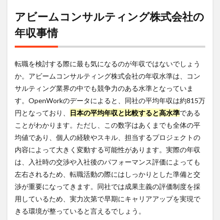
就職
アビームコンサルティング株式会社の
難易
度
年収事情
4.1
転職
活動
転職を検討する際に最も気になるのが年収ではないでしょう
の流
か。アビームコンサルティング株式会社の年収水準は、コン
れ
サルティング業界の中でも競争力のある水準となっていま
4.2
す。OpenWorkのデータによると、同社の平均年収は約815万
難易
度を
円となっており、
日本の平均年収と比較すると高水準
である
高め
ことがわかります。ただし、この数字はあくまでも全体の平
る要
均値であり、個人の経験やスキル、担当するプロジェクトの
因
内容によって大きく変動する可能性があります。実際の年収
5
は、入社時の交渉や入社後のパフォーマンス評価によっても
激務
度と
左右されるため、転職活動の際にはしっかりとした準備と交
アビ
渉が重要になってきます。同社では成果主義の評価制度を採
ーム
用しているため、実力次第で早期にキャリアアップを実現で
コン
サル
きる環境が整っていると言えるでしょう。
ティ