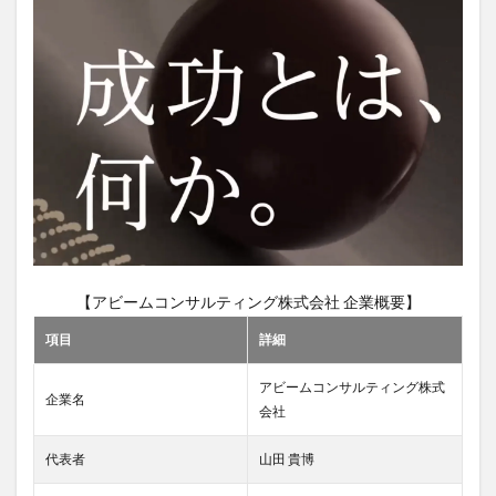
ティ
ング
の平
均年
収
2.2
年収
の推
移と
実績
3
アビ
ーム
コン
【アビームコンサルティング株式会社 企業概要】
サル
ティ
項目
詳細
ング
株式
アビームコンサルティング株式
会社
企業名
会社
の中
途採
用の
代表者
山田 貴博
実態