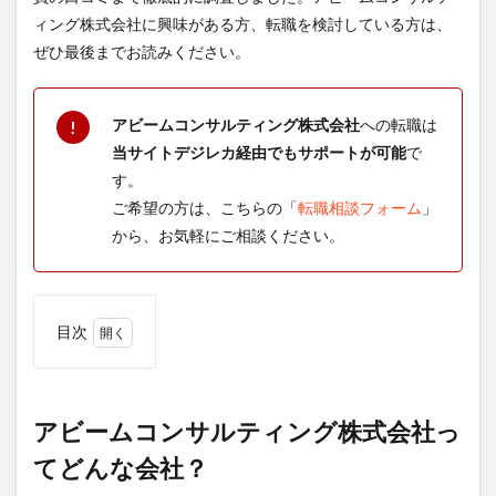
ィング株式会社に興味がある方、転職を検討している方は、
ぜひ最後までお読みください。
アビームコンサルティング株式会社
への転職は
!
当サイトデジレカ経由でもサポートが可能
で
す。
ご希望の方は、こちらの「
転職相談フォーム
」
から、お気軽にご相談ください。
目次
1
アビ
ーム
コン
アビームコンサルティング株式会社っ
サル
てどんな会社？
ティ
ング