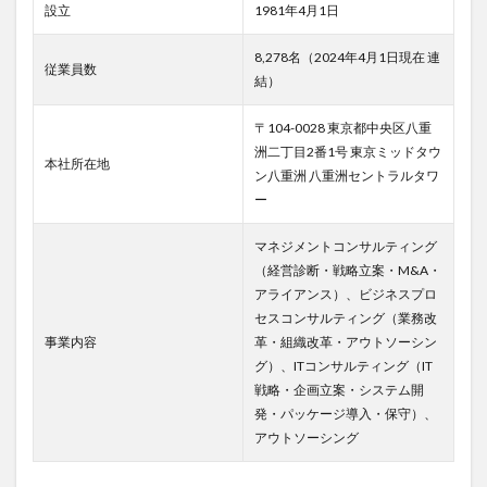
設立
1981年4月1日
3.1
中途
8,278名（2024年4月1日現在 連
採用
従業員数
の募
結）
集要
項
〒104-0028 東京都中央区八重
3.2
洲二丁目2番1号 東京ミッドタウ
本社所在地
中途
ン八重洲 八重洲セントラルタワ
採用
ー
者の
実体
マネジメントコンサルティング
験
（経営診断・戦略立案・M&A・
4
アライアンス）、ビジネスプロ
アビ
セスコンサルティング（業務改
ーム
事業内容
革・組織改革・アウトソーシン
コン
グ）、ITコンサルティング（IT
サル
ティ
戦略・企画立案・システム開
ング
発・パッケージ導入・保守）、
株式
アウトソーシング
会社
の転
職・