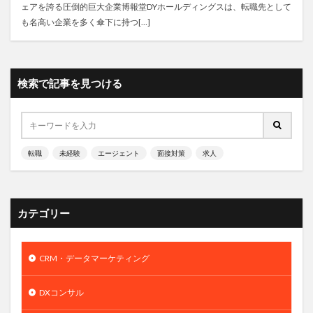
ェアを誇る圧倒的巨大企業博報堂DYホールディングスは、転職先として
も名高い企業を多く傘下に持つ[…]
検索で記事を見つける
転職
未経験
エージェント
面接対策
求人
カテゴリー
CRM・データマーケティング
DXコンサル