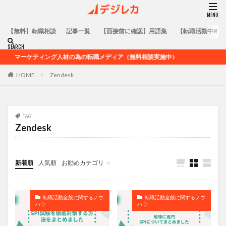
【無料】転職相談
記事一覧
【面接前に確認】用語集
【転職活動中の方
マーケティング人材の為の転職メディア（無料相談実施中）
HOME
Zendesk
TAG
Zendesk
新着順
人気順
お勧めカテゴリ
コラム
用語集
転職活動全般に関するノウハウ
業界未経験者向けのキャリア記事
業界在籍者向けのキャリア記事
求人企業情報
転職活動全般に関するノウ
転職活動全般に関するノウ
ハウ
ハウ