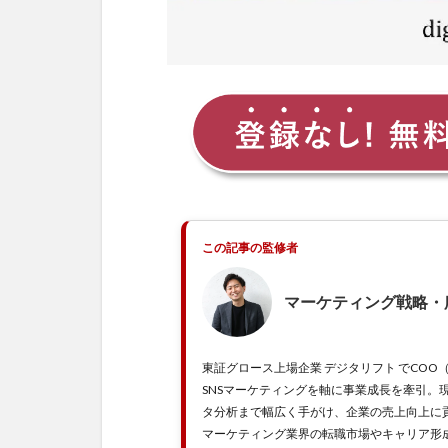
1.2
コミ
ュニ
ケー
ショ
ンス
キル
1.3
創造
力と
問題
この記事の監修者
解決
能力
マーケティング戦略・
2
転
職
東証グロース上場企業 デジタリフト でCOO
に
SNSマーケティングを軸に事業成長を牽引。
役
タ分析まで幅広く手がけ、企業の売上向上に
立
マーケティング業界の転職市場やキャリア形成
つ