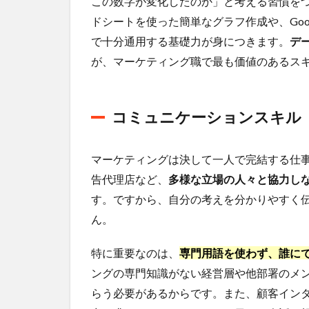
この数字が変化したのか」と考える習慣をつける
用
さ
ドシートを使った簡単なグラフ作成や、Goo
れ
で十分通用する基礎力が身につきます。
デ
る
た
が、マーケティング職で最も価値のあるス
め
の
ポ
コミュニケーションスキル
イ
ン
ト
マーケティングは決して一人で完結する仕
3.1
告代理店など、
多様な立場の人々と協力し
ポー
す。ですから、自分の考えを分かりやすく
トフ
ォリ
ん。
オ作
成の
特に重要なのは、
専門用語を使わず、誰に
重要
ングの専門知識がない経営層や他部署のメ
性
らう必要があるからです。また、顧客イン
3.2