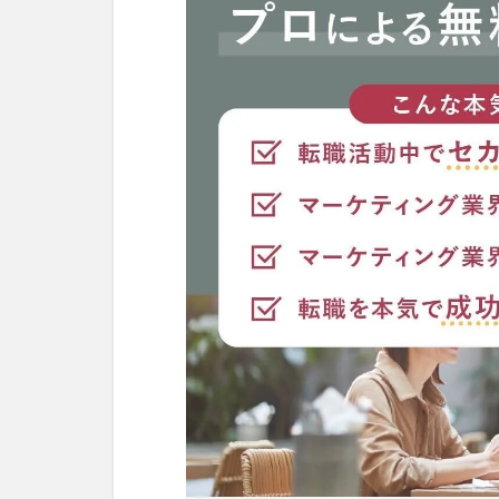
ィ
ン
グ
職
に
求
め
ら
れ
る
基
本
ス
キ
ル
1.1
デー
タ分
析能
力