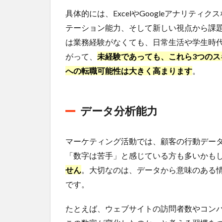
の活
具体的には、ExcelやGoogleアナリテ
用
テーション能力、そして新しい視点から課
2.3
は業務経験がなくても、日常生活や学生時
自己
がって、
未経験であっても、これら3つの
分析
とキ
への転職可能性は大きく高まります
。
ャリ
アプ
ラン
データ分析能力
作成
3
20
マーケティング活動では、顧客の行動デー
代
「数字は苦手」と感じている方も多いかも
未
せん
。大切なのは、データから意味のある
経
験
です。
者
が
たとえば、ウェブサイトの訪問者数やコン
採