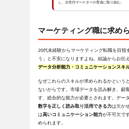
し、次世代マーケターの育成に取り組む。
具
体
的
な
マーケティング職に求め
対
策
2.1
20代未経験からマーケティング転職を目指
マー
ケテ
う」と不安になりますよね。結論からお伝
ィン
データ分析能力・コミュニケーションスキル
グ関
連の
なぜこれらのスキルが求められるかという
資格
や講
ないからです。市場データを読み解き、顧
座
す、総合的な能力が必要とされます。デー
2.2
数字を正しく読み取り活用できる力
は欠か
イン
は
高いコミュニケーション能力
が不可欠で
ター
められます。
ンシ
ップ