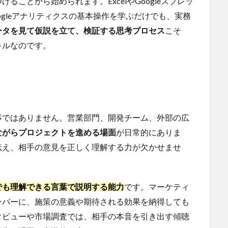
ことから始められます。ExcelやGoogleスプレッ
gleアナリティクスの基本操作を学ぶだけでも、実務
ータを見て仮説を立て、検証する思考プロセス
こそ
キルなのです。
事ではありません。営業部門、開発チーム、外部の広
ながらプロジェクトを進める場面
が日常的にありま
伝え、相手の意見を正しく理解する力が欠かせませ
でも理解できる言葉で説明する能力
です。マーケティ
ンバーに、施策の意義や期待される効果を納得しても
タビューや市場調査では、相手の本音を引き出す傾聴