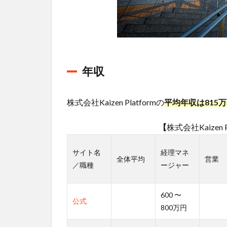
年収
株式会社Kaizen Platformの
平均年収は815
【
株式会社Kaizen P
サイト名
経理マネ
全体平均
営業
／職種
ージャー
600 〜
公式
800万円