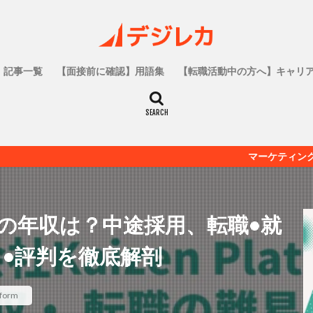
記事一覧
【面接前に確認】用語集
【転職活動中の方へ】キャリ
マーケティング人材の為の転職
formの年収は？中途採用、転職•就
ミ•評判を徹底解剖
form