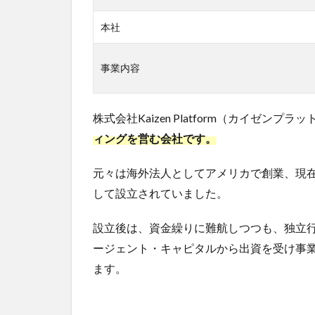
2.1
本社
年収
3
株
事業内容
式会社
Kaizen
Platform
株式会社Kaizen Platform（カイゼンプ
の評判
ィングを営む会社です。
3.1
悪い
元々は海外法人としてアメリカで創業、現
評判
して設立されていました。
3.2
良い
設立後は、資金繰りに難航しつつも、独立
評判
ージェント・キャピタルから出資を受け事業
4
株
ます。
式会社
Kaizen
Platform
への転