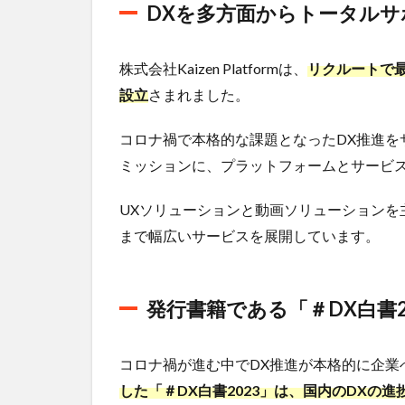
DXを多方面からトータルサ
職方法
は？
株式会社Kaizen Platformは、
リクルートで最
5
株
式会社
設立
さまれました。
Kaizen
Platform
コロナ禍で本格的な課題となったDX推進をサ
への転
ミッションに、プラットフォームとサービ
職はデ
ジレカ
がおす
UXソリューションと動画ソリューションを
すめ！
まで幅広いサービスを展開しています。
発行書籍である「＃DX白書20
コロナ禍が進む中でDX推進が本格的に企業
した「＃DX白書2023」は、国内のDXの