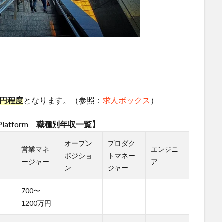
万円程度
となります。（参照：
求人ボックス
）
latform
職種別年収一覧】
オープン
プロダク
営業マネ
エンジニ
ポジショ
トマネー
ージャー
ア
ン
ジャー
700〜
1200万円