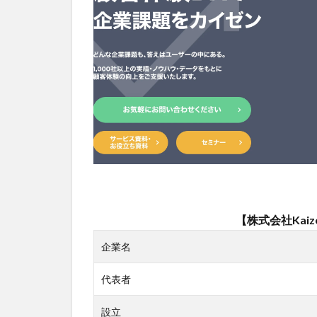
面か
らト
ータ
ルサ
ポー
ト
1.2
発行書
籍であ
る「＃
DX白書
2023」
は
4000DL
【株式会社Kaize
超え
企業名
2
株
式会社
代表者
Kaizen
Platform
の待遇
設立