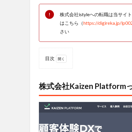
株式会社istyleへの転職は当
はこちら（
https://digireka.jp/lp00
さい
目次
1
株
式会社
Kaizen
株式会社Kaizen Platf
Platform
ってど
んな会
社？
1.1
DXを
多方